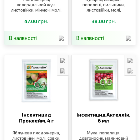
колорадський жук,
попелиці, пильщики,
листовійки, мінуючі молі,
листовійки, молі,
попелиці, совки, цикади
колорадський жук, муха,
грн.
трипси, плодожерка,
грн.
47.00
38.00
довгоносики,
щитоноски, блішки
В наявності
В наявності
Інсектицид
Інсектицид Актеллік,
Проклейм,
4 г
6 мл
Яблунева плодожерка,
Муха, попелиця,
листовійки, молі, совки,
довгоносик, малиновий