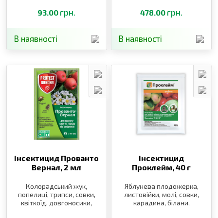
листкова філоксера
грн.
грн.
93.00
478.00
В наявності
В наявності
Інсектицид Прованто
Інсектицид
Вернал,
2 мл
Проклейм,
40 г
Колорадський жук,
Яблунева плодожерка,
попелиці, трипси, совки,
листовійки, молі, совки,
квіткоїд, довгоносики,
карадина, білани,
плодожерки, пильщики,
листовійка