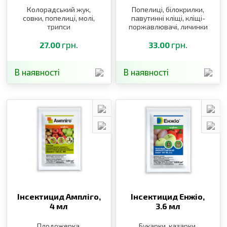
Колорадський жук,
Попелиці, білокрилки,
совки, попелиці, молі,
павутинні кліщі, кліщі-
трипси
поржавлювачі, личинки
щитівок, листоблішки,
грн.
тютюновий трипс
грн.
27.00
33.00
В наявності
В наявності
Інсектицид Ампліго,
Інсектицид Енжіо,
4 мл
3.6 мл
Плодожерка,
Букарки, казарки,