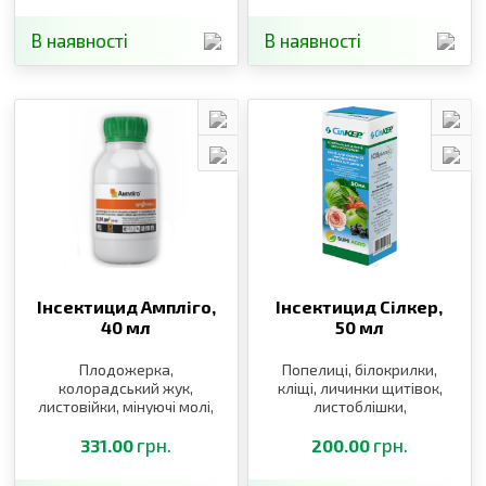
В наявності
В наявності
Інсектицид Ампліго,
Інсектицид Сілкер,
40 мл
50 мл
Плодожерка,
Попелиці, білокрилки,
колорадський жук,
кліщі, личинки щитівок,
листовійки, мінуючі молі,
листоблішки,
попелиці, совки, цикади
тютюновий трипс
грн.
грн.
331.00
200.00