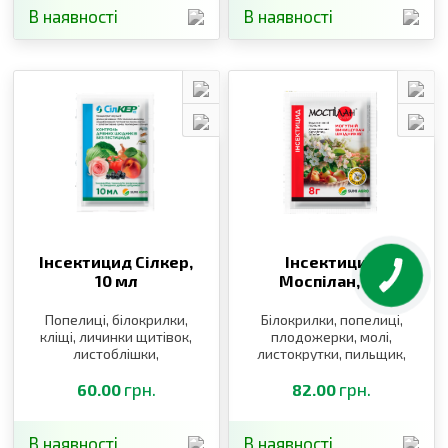
В наявності
В наявності
Інсектицид Сілкер,
Інсектицид
10 мл
Моспілан,
8 г
Попелиці, білокрилки,
Білокрилки, попелиці,
кліщі, личинки щитівок,
плодожерки, молі,
листоблішки,
листокрутки, пильщик,
тютюновий трипс
щитівки, блішки, клопи,
грн.
трипси, п’явиці,
грн.
60.00
82.00
довгоносики, саранові
В наявності
В наявності