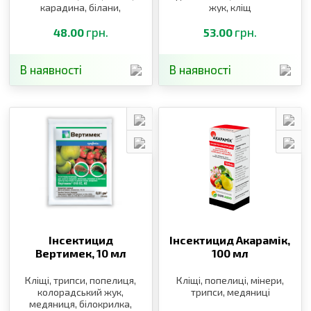
карадина, білани,
жук, кліщ
листовійка
грн.
грн.
48.00
53.00
В наявності
В наявності
Інсектицид
Інсектицид Акарамік,
Вертимек,
10 мл
100 мл
Кліщі, трипси, попелиця,
Кліщі, попелиці, мінери,
колорадський жук,
трипси, медяниці
медяниця, білокрилка,