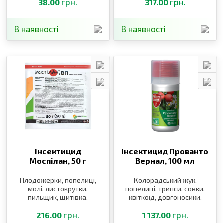
мінуючі молі, листовійка,
грн.
грн.
38.00
317.00
листоблішки
В наявності
В наявності
Інсектицид
Інсектицид Прованто
Моспілан,
50 г
Вернал,
100 мл
Плодожерки, попелиці,
Колорадський жук,
молі, листокрутки,
попелиці, трипси, совки,
пильщик, щитівка,
квіткоїд, довгоносики,
блішки, клопи, трипси,
плодожерки, пильщики,
п’явиці, довгоносики,
грн.
мінуючі молі, листовійка,
грн.
216.00
1 137.00
саранові, білокрилки
листоблішки