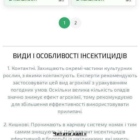
1
2
ВИДИ І ОСОБЛИВОСТІ ІНСЕКТИЦИДІВ
1. Контактні. Захищають окремі частини культурних
рослин, з якими контактують. Експерти рекомендують
застосовувати цей вид агрохімії з урахуванням
погодних умов. Оскільки велика кількість опадів
значно знижує ефект агрохімії, тому рекомундуємо
для збільшення еффективності використовувати
прилипачі.
2. Кишкові. Проникають в харчову систему комах і тим
самим знищують їх. Цей варіант інсектицидів
Читати далі »
ефективний в боротьбі із шкідниками, які мають