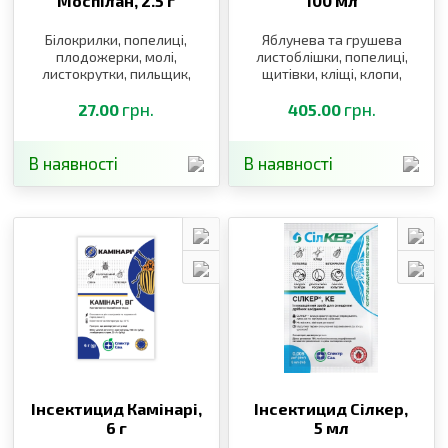
Моспілан,
2.5 г
100 мл
Білокрилки, попелиці,
Яблунева та грушева
плодожерки, молі,
листоблішки, попелиці,
листокрутки, пильщик,
щитівки, кліщі, клопи,
щитівки, блішки, клопи,
білокрилки, трипси
трипси, п’явиці,
грн.
грн.
27.00
405.00
довгоносики, саранові
В наявності
В наявності
Інсектицид Камінарі,
Інсектицид Сілкер,
6 г
5 мл