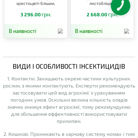
хрестоцвіті блішки,
листоблішки
квіткоїд, пильщик,
довгоносики
грн.
грн.
3 296.00
2 668.00
В наявності
В наявності
ВИДИ І ОСОБЛИВОСТІ ІНСЕКТИЦИДІВ
1. Контактні. Захищають окремі частини культурних
рослин, з якими контактують. Експерти рекомендують
застосовувати цей вид агрохімії з урахуванням
погодних умов. Оскільки велика кількість опадів
значно знижує ефект агрохімії, тому рекомундуємо
для збільшення еффективності використовувати
прилипачі.
2. Кишкові. Проникають в харчову систему комах і тим