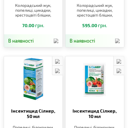
Колорадський жук,
Колорадський жук,
попелиці, цикадки,
попелиці, цикадки,
хрестоцвіті блішки,
хрестоцвіті блішки,
квіткоїд, пильщик,
квіткоїд, пильщик,
довгоносики
грн.
довгоносики
грн.
70.00
595.00
В наявності
В наявності
Інсектицид Сілкер,
Інсектицид Сілкер,
50 мл
10 мл
Попелиці, білокрилки,
Попелиці, білокрилки,