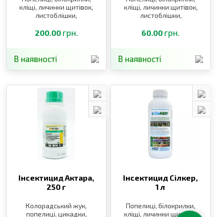
кліщі, личинки щитівок,
кліщі, личинки щитівок,
листоблішки,
листоблішки,
тютюновий трипс
тютюновий трипс
грн.
грн.
200.00
60.00
В наявності
В наявності
Інсектицид Актара,
Інсектицид Сілкер,
250 г
1 л
Колорадський жук,
Попелиці, білокрилки,
попелиці, цикадки,
кліщі, личинки щитівок,