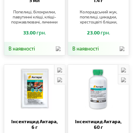
5 мл
1.4 г
Попелиці, білокрилки,
Колорадський жук,
павутинні кліщі, кліщі-
попелиці, цикадки,
поржавлювачі, личинки
хрестоцвіті блішки,
щитівок, листоблішки,
квіткоїд, пильщик,
тютюновий трипс
грн.
довгоносики
грн.
33.00
23.00
В наявності
В наявності
Інсектицид Актара,
Інсектицид Актара,
6 г
60 г