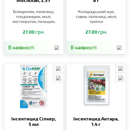
Моспілан,
2.5 г
6 г
Білокрилки, попелиці,
Колорадський жук,
плодожерки, молі,
совки, попелиці, молі,
листокрутки, пильщик,
трипси
щитівки, блішки, клопи,
трипси, п’явиці,
грн.
грн.
27.00
27.00
довгоносики, саранові
В наявності
В наявності
Інсектицид Сілкер,
Інсектицид Актара,
5 мл
1.4 г