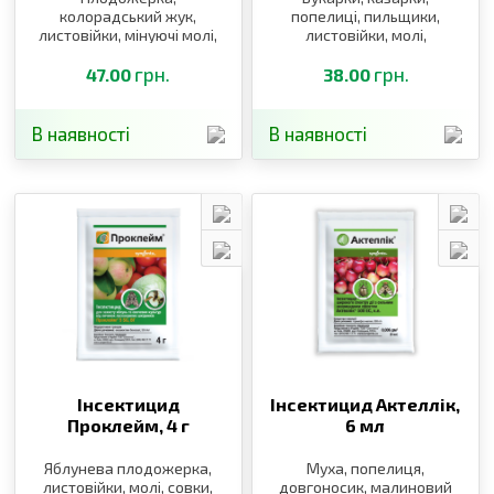
колорадський жук,
попелиці, пильщики,
листовійки, мінуючі молі,
листовійки, молі,
попелиці, совки, цикади
колорадський жук, муха,
грн.
трипси, плодожерка,
грн.
47.00
38.00
довгоносики,
щитоноски, блішки
В наявності
В наявності
Інсектицид
Інсектицид Актеллік,
Проклейм,
4 г
6 мл
Яблунева плодожерка,
Муха, попелиця,
листовійки, молі, совки,
довгоносик, малиновий