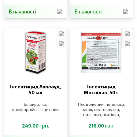
В наявності
В наявності
Інсектицид Апплауд,
Інсектицид
50 мл
Моспілан,
50 г
Білокрилки,
Плодожерки, попелиці,
каліфорнійські щитівки
молі, листокрутки,
пильщик, щитівка,
блішки, клопи, трипси,
грн.
п’явиці, довгоносики,
грн.
249.00
216.00
саранові, білокрилки