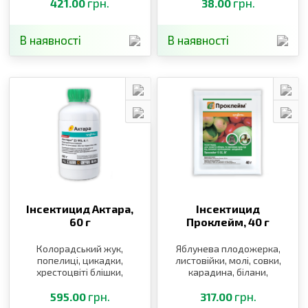
грн.
мінуючі молі, листовійка,
грн.
421.00
38.00
листоблішки
В наявності
В наявності
Інсектицид Актара,
Інсектицид
60 г
Проклейм,
40 г
Колорадський жук,
Яблунева плодожерка,
попелиці, цикадки,
листовійки, молі, совки,
хрестоцвіті блішки,
карадина, білани,
квіткоїд, пильщик,
листовійка
довгоносики
грн.
грн.
595.00
317.00