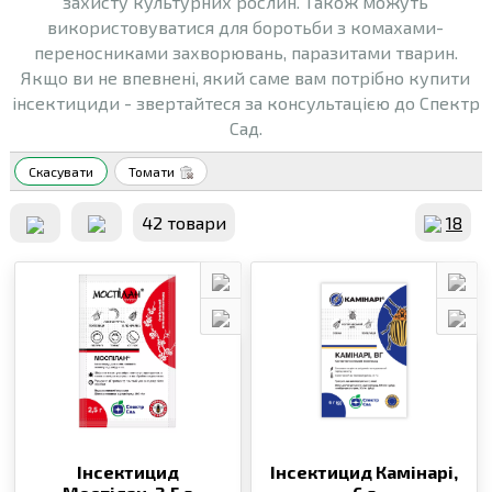
захисту культурних рослин. Також можуть
використовуватися для боротьби з комахами-
переносниками захворювань, паразитами тварин.
Якщо ви не впевнені, який саме вам потрібно купити
інсектициди - звертайтеся за консультацією до Спектр
Сад.
Скасувати
Томати
42 товари
18
Інсектицид
Інсектицид Камінарі,