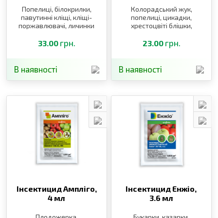
Попелиці, білокрилки,
Колорадський жук,
павутинні кліщі, кліщі-
попелиці, цикадки,
поржавлювачі, личинки
хрестоцвіті блішки,
щитівок, листоблішки,
квіткоїд, пильщик,
тютюновий трипс
грн.
довгоносики
грн.
33.00
23.00
В наявності
В наявності
Інсектицид Ампліго,
Інсектицид Енжіо,
4 мл
3.6 мл
Плодожерка,
Букарки, казарки,