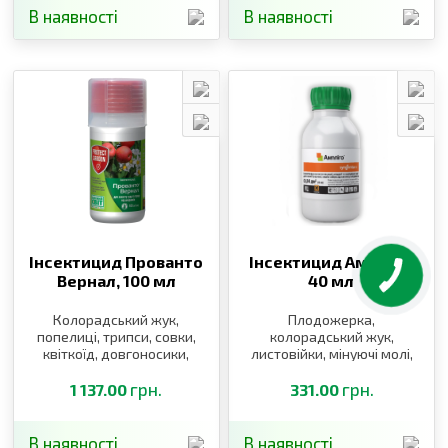
В наявності
В наявності
Інсектицид Прованто
Інсектицид Ампліго,
Вернал,
100 мл
40 мл
Колорадський жук,
Плодожерка,
попелиці, трипси, совки,
колорадський жук,
квіткоїд, довгоносики,
листовійки, мінуючі молі,
плодожерки, пильщики,
попелиці, совки, цикади
мінуючі молі, листовійка,
грн.
грн.
1 137.00
331.00
листоблішки
В наявності
В наявності