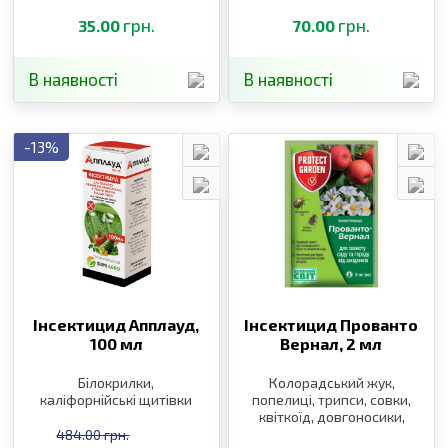
молі, білан жилкуватий,
квіткоїд, пильщик,
листогризучі, совки
грн.
довгоносики
грн.
35.00
70.00
В наявності
В наявності
-13%
Інсектицид Апплауд,
Інсектицид Прованто
100 мл
Вернал,
2 мл
Білокрилки,
Колорадський жук,
каліфорнійські щитівки
попелиці, трипси, совки,
квіткоїд, довгоносики,
плодожерки, пильщики,
484.00 грн.