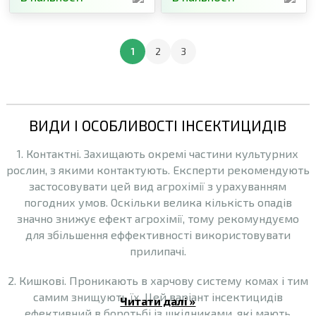
1
2
3
ВИДИ І ОСОБЛИВОСТІ ІНСЕКТИЦИДІВ
1. Контактні. Захищають окремі частини культурних
рослин, з якими контактують. Експерти рекомендують
застосовувати цей вид агрохімії з урахуванням
погодних умов. Оскільки велика кількість опадів
значно знижує ефект агрохімії, тому рекомундуємо
для збільшення еффективності використовувати
прилипачі.
2. Кишкові. Проникають в харчову систему комах і тим
самим знищують їх. Цей варіант інсектицидів
Читати далі »
ефективний в боротьбі із шкідниками, які мають