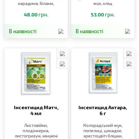
карадина, білани,
жук, кліщ
листовійка
грн.
грн.
48.00
53.00
В наявності
В наявності
Інсектицид Матч,
Інсектицид Актара,
4 мл
6 г
Листовійки,
Колорадський жук,
плодожерка,
попелиці, цикадки,
листогризучі, мінуючі
хрестоцвіті блішки,