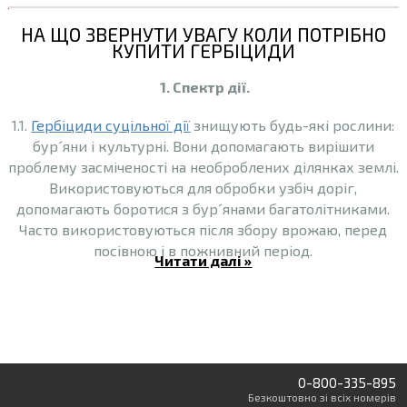
НА ЩО ЗВЕРНУТИ УВАГУ КОЛИ ПОТРІБНО
<
КУПИТИ ГЕРБІЦИДИ
!
1
-
.
-
1. Спектр дії.
М
[
и
i
1.1.
Гербіциди суцільної дії
знищують будь-які рослини:
п
f
бур´яни і культурні. Вони допомагають вирішити
g
р
проблему засміченості на необроблених ділянках землі.
t
о
Використовуються для обробки узбіч доріг,
e
д
m
допомагають боротися з бур´янами багатолітниками.
а
s
Часто використовуються після збору врожаю, перед
є
o
посівною і в пожнивний період.
9
Читати далі »
м
]
о
1.2.
Гербіциди вибіркової дії
вражають бур´яни, але при
>
г
цьому не шкодять культурним (навіть якщо вони
<
е
w
контактують між собою дуже тісно). Вони можуть
:
р
вноситися в ґрунт або використовуватися для
L
б
обприскування по листу.
s
0-800-335-895
і
d
Безкоштовно
зі всіх номерів