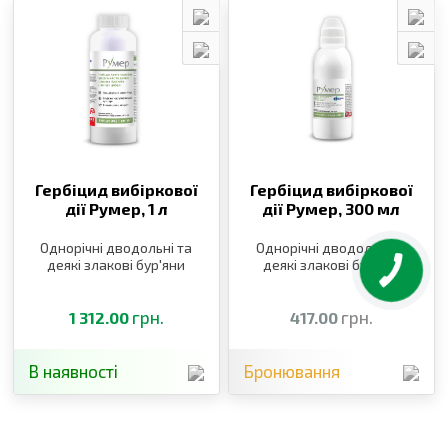
Гербіцид вибіркової
Гербіцид вибіркової
дії Румер,
1 л
дії Румер,
300 мл
Однорічні дводольні та
Однорічні дводольні та
деякі злакові бур′яни
деякі злакові бур′яни
грн.
грн.
1 312.00
417.00
В наявності
Бронювання