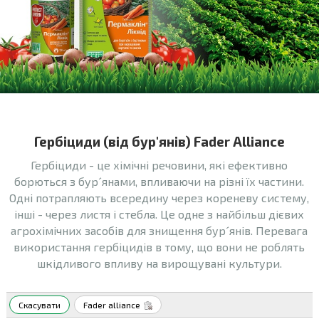
Гербіциди (від бур′янів) Fader Alliance
Гербіциди - це хімічні речовини, які ефективно
борються з бур´янами, впливаючи на різні їх частини.
Одні потрапляють всередину через кореневу систему,
інші - через листя і стебла. Це одне з найбільш дієвих
агрохімічних засобів для знищення бур´янів. Перевага
використання гербіцидів в тому, що вони не роблять
шкідливого впливу на вирощувані культури.
Скасувати
Fader alliance