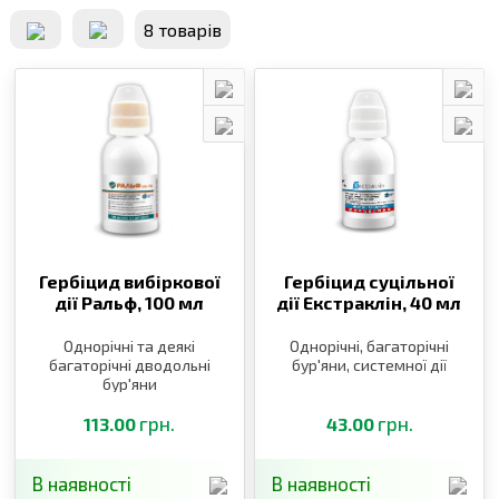
8 товарiв
Гербіцид вибіркової
Гербіцид суцільної
дії Ральф,
100 мл
дії Екстраклін,
40 мл
Однорічні та деякі
Однорічні, багаторічні
багаторічні дводольні
бур′яни, системної дії
бур′яни
грн.
грн.
113.00
43.00
В наявності
В наявності