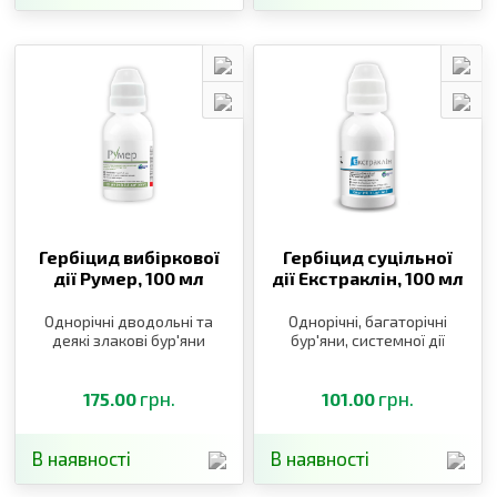
Гербіцид вибіркової
Гербіцид суцільної
дії Румер,
100 мл
дії Екстраклін,
100 мл
Однорічні дводольні та
Однорічні, багаторічні
деякі злакові бур′яни
бур′яни, системної дії
грн.
грн.
175.00
101.00
В наявності
В наявності