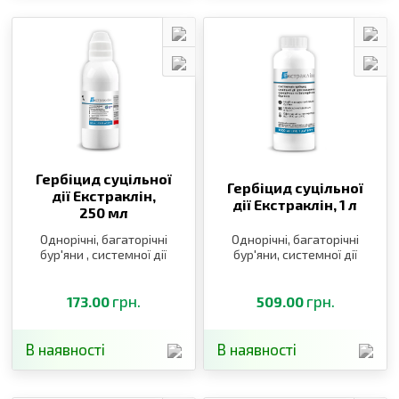
Гербіцид суцільної
Гербіцид суцільної
дії Екстраклін,
дії Екстраклін,
1 л
250 мл
Однорічні, багаторічні
Однорічні, багаторічні
бур′яни , системної дії
бур′яни, системної дії
грн.
грн.
173.00
509.00
В наявності
В наявності