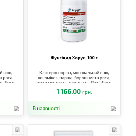
Фунгіцид Хорус,
100 г
 опік,
Клятероспоріоз, моніліальний опік,
а роса,
кокомікоз, парша, борошниста роса,
а і бура
плодова гниль, сіра гниль, біла і бура
стків
плямистості, кучерявість листків
1 166.00
грн.
В наявності