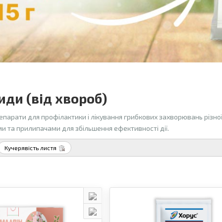
иди (від хвороб)
епарати для профілактики і лікування грибкових захворювань різн
и та прилипачами для збільшення ефективності дії.
Кучерявість листя