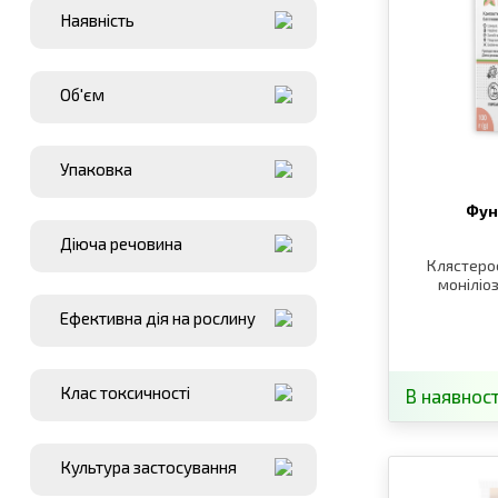
Наявнiсть
Об'єм
Упаковка
Фун
Діюча речовина
Клястерос
моніліоз
Ефективна дія на рослину
Клас токсичності
В наявност
Культура застосування