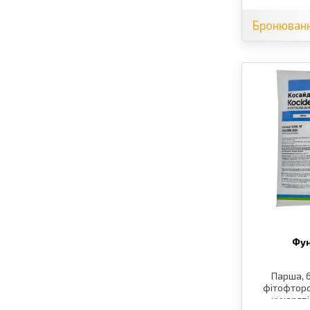
Бронюван
Фун
Парша, б
фітофтороз
кучеряві