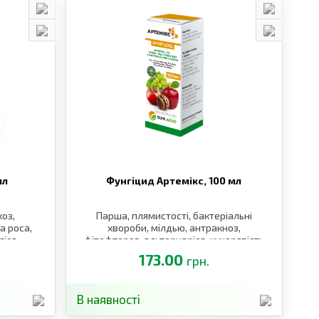
мл
Фунгіцид Артемікс,
100 мл
коз,
Парша, плямистості, бактеріальні
а роса,
хвороби, мілдью, антракноз,
ліоз
фітофтороз, альтернаріоз, кучерявість
персика, клястероспоріоз
173.00
грн.
В наявності