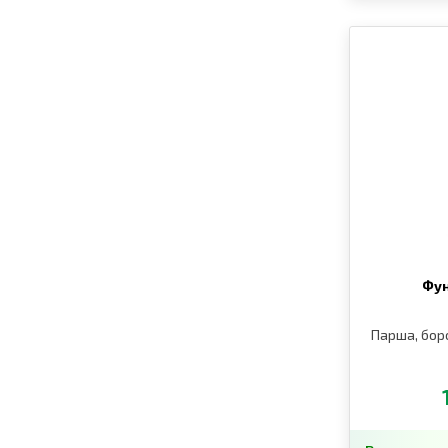
Фун
Парша, бор