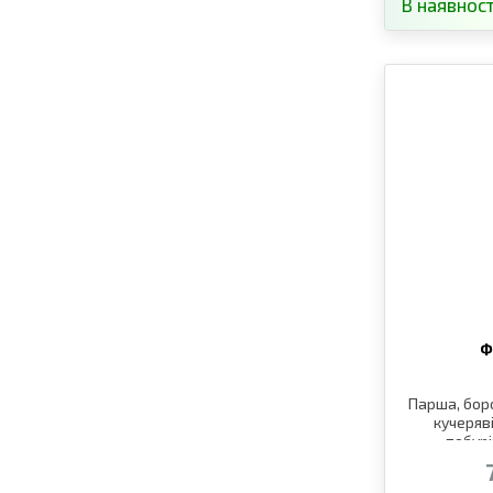
В наявност
Ф
Парша, бор
кучеряв
побурі