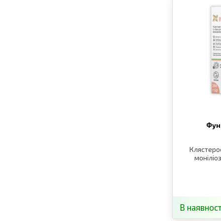
Фун
Клястерос
моніліоз
В наявност