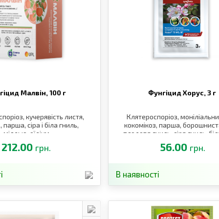
гіцид Малвін,
100 г
Фунгіцид Хорус,
3 г
поріоз, кучерявість листя,
Клятероспоріоз, моніліальний
, парша, сіра і біла гниль,
кокомікоз, парша, борошнист
мілдью, оїдіум
плодова гниль, сіра гниль, біл
плямистості, кучерявість ли
212.00
56.00
грн.
грн.
і
В наявності