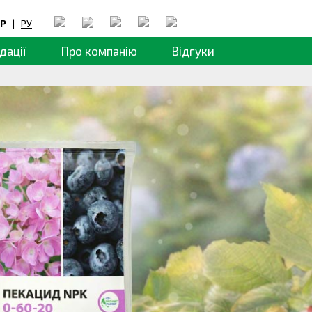
Р
|
РУ
дації
Про компанію
Відгуки