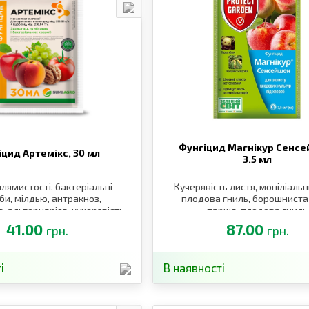
Фунгіцид Магнікур Сенсе
іцид Артемікс,
30 мл
3.5 мл
лямистості, бактеріальні
Кучерявість листя, моніліальн
би, мілдью, антракноз,
плодова гниль, борошниста
, альтернаріоз, кучерявість
парша, плодова гниль
ика, клястероспоріоз
41.00
87.00
грн.
грн.
і
В наявності