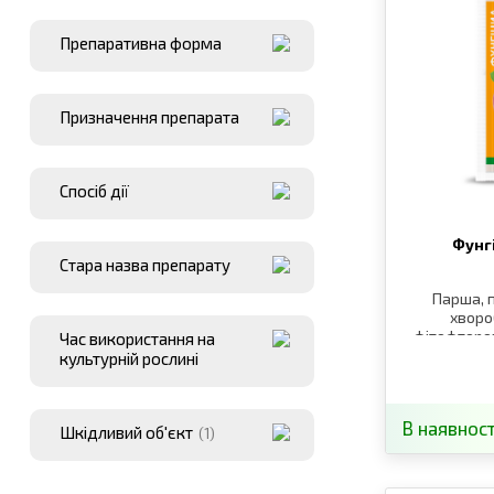
Препаративна форма
Призначення препарата
Спосіб дії
Фунг
Стара назва препарату
Парша, п
хворо
фітофтороз
Час використання на
перс
культурній рослині
В наявност
Шкідливий об′єкт
(1)