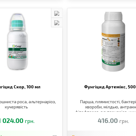
гіцид Скор,
100 мл
Фунгіцид Артемікс,
500
ошниста роса, альтернаріоз,
Парша, плямистості, бактер
кучерявість
хвороби, мілдью, антракн
фітофтороз, альтернаріоз, куч
персика, клястероспорі
1 024.00
416.00
грн.
грн.