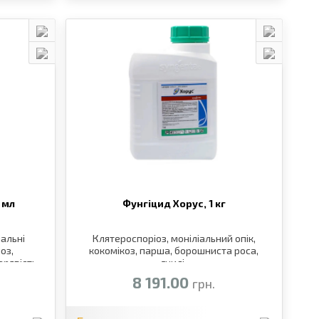
 мл
Фунгіцид Хорус,
1 кг
іальні
Клятероспоріоз, моніліальний опік,
оз,
кокомікоз, парша, борошниста роса,
ерявість
гнилі.
оз
8 191.00
грн.