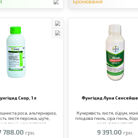
і
Бронювання
унгіцид Скор,
1 л
Фунгіцид Луна Сенсейше
ошниста роса, альтернаріоз,
Кучерявість листя, оїдіум, мон
ість листя персика, шуте,
плодова гниль, сіра гниль, бо
ння глиці, церкоспороз
роса, плямистості
7 788.00
9 391.00
грн.
грн.