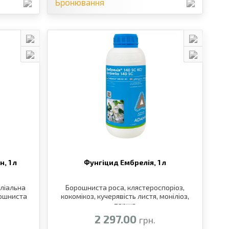
Бронювання
н,
1 л
Фунгіцид Ембрелія,
1 л
іліальна
Борошниста роса, клястероспоріоз,
рошниста
кокомікоз, кучерявість листя, моніліоз,
парша
2 297.00
грн.