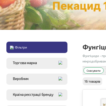
Фунгіц
Фiльтри
Фунгіциди - пр
мікродобривам
Торгова марка
Скасувати
Виробник
16 товарiв
Країна реєстрації бренду