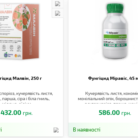
гіцид Малвін,
250 г
Фунгіцид Міравіс,
45 
поріоз, кучерявість листя,
Кучерявість листя, кокомі
, парша, сіра і біла гниль,
моніліальний опік, борошнист
мілдью, оїдіум
альтернаріоз, парша, моні
432.00
586.00
грн.
грн.
і
В наявності