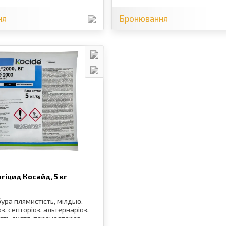
ня
Бронювання
гіцид Косайд,
5 кг
ура плямистість, мілдью,
, септоріоз, альтернаріоз,
сть листя, пероноспороз,