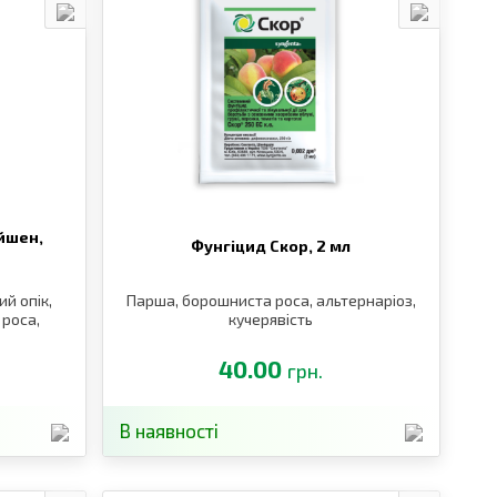
йшен,
Фунгіцид Скор,
2 мл
ий опік,
Парша, борошниста роса, альтернаріоз,
 роса,
кучерявість
40.00
грн.
В наявності