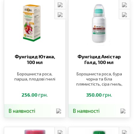
Фунгіцид Ютака,
Фунгіцид Амістар
100 мл
Голд,
100 мл
Борошниста роса,
Борошниста роса, бура
парша, плодові гнилі
чорна та біла
плямистість, сіра гниль,
мілдью, оїдіум, краснуха,
грн.
іржа, мілдью, оїдіум,
грн.
256.00
350.00
краснуха
В наявності
В наявності