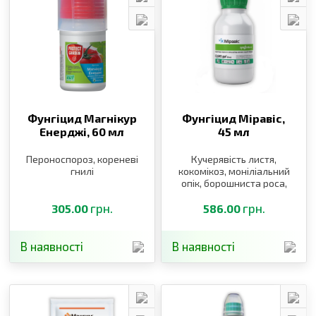
Фунгіцид Магнікур
Фунгіцид Міравіс,
Енерджі,
60 мл
45 мл
Пероноспороз, кореневі
Кучерявість листя,
гнилі
кокомікоз, моніліальний
опік, борошниста роса,
альтернаріоз, парша,
грн.
моніліоз
грн.
305.00
586.00
В наявності
В наявності