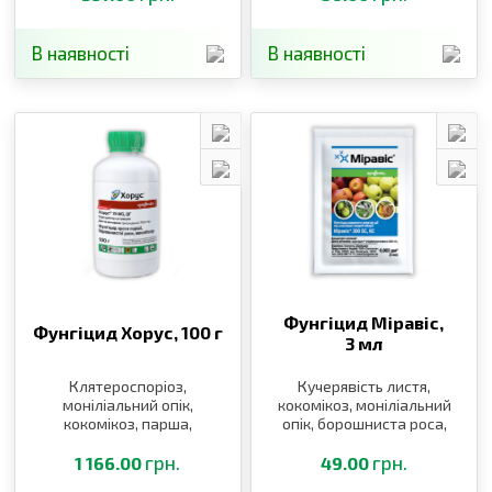
гниль, біла і бура
плямистості, кучерявість
листків
В наявності
В наявності
Фунгіцид Міравіс,
Фунгіцид Хорус,
100 г
3 мл
Клятероспоріоз,
Кучерявість листя,
моніліальний опік,
кокомікоз, моніліальний
кокомікоз, парша,
опік, борошниста роса,
борошниста роса,
альтернаріоз, парша,
плодова гниль, сіра
грн.
моніліоз
грн.
1 166.00
49.00
гниль, біла і бура