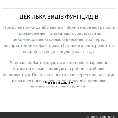
ДЕКІЛЬКА ВИДІВ ФУНГІЦИДІВ
Профілактичної дії або захисні. Вони запобігають прояв
і розмноження грибка, застосовуються за
рекомендованою схемою внесення або перед
несприятливими факторами (затяжні опади, розвиток
хвороб на сусідніх культурах і т. Д.).
Лікувальні. Застосовуються при прояві заражень
фітопатогенами і знищують грибок, який вже
розвивається. Починають діяти вже через кілька годин
після внесення, а своє ефективну дію проявляє
Читати далі »
протягом тривалого періоду.
Дані види фунгіцидів діляться на два типи
Системні
. Дані препарати розповсюджуються по всіх
органах рослин. Незалежно від того потрапили вони на
0-800-335-895