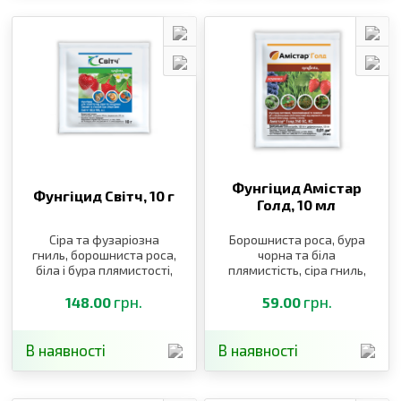
Фунгіцид Амістар
Фунгіцид Світч,
10 г
Голд,
10 мл
Сіра та фузаріозна
Борошниста роса, бура
гниль, борошниста роса,
чорна та біла
біла і бура плямистості,
плямистість, сіра гниль,
альтернаріоз
мілдью, оїдіум, краснуха,
грн.
іржа, мілдью, оїдіум,
грн.
148.00
59.00
краснуха
В наявності
В наявності