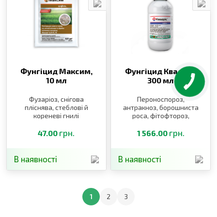
Фунгіцид Максим,
Фунгіцид Квадріс,
10 мл
300 мл
Фузаріоз, снігова
Пероноспороз,
пліснява, стеблові й
антракноз, борошниста
кореневі гнилі
роса, фітофтороз,
альтернаріоз, чорна та
грн.
бура плямистість, гнилі,
грн.
47.00
1 566.00
мілдью, оїдіум
В наявності
В наявності
1
2
3