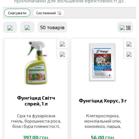
прилипачами для збільшення ефективності дії.
Скасувати
Системний
50 товарiв
18
Фунгіцид Світч
Фунгіцид Хорус,
3 г
спрей,
1 л
Сіра та фузаріозна
Клятероспоріоз,
гниль, борошниста роса,
моніліальний опік,
біла і бура плямистості,
кокомікоз, парша,
альтернаріоз
борошниста роса,
грн.
плодова гниль, сіра
грн.
397.00
56.00