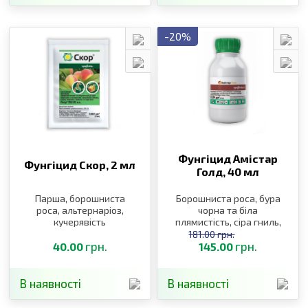
-20%
Фунгіцид Амістар
Фунгіцид Скор,
2 мл
Голд,
40 мл
Парша, борошниста
Борошниста роса, бура
роса, альтернаріоз,
чорна та біла
кучерявість
плямистість, сіра гниль,
мілдью, оїдіум, краснуха,
181.00 грн.
грн.
іржа, мілдью, оїдіум,
грн.
40.00
145.00
краснуха
В наявності
В наявності