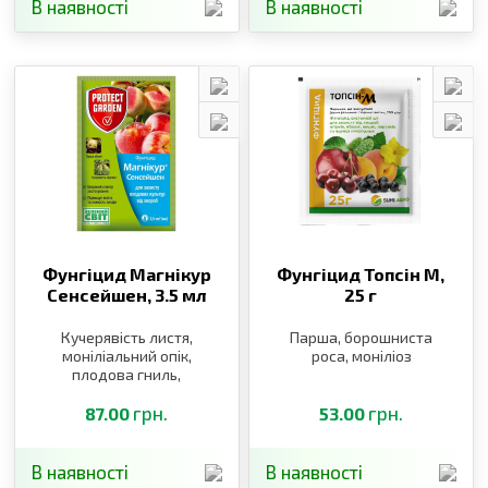
В наявності
В наявності
Фунгіцид Магнікур
Фунгіцид Топсін М,
Сенсейшен,
3.5 мл
25 г
Кучерявість листя,
Парша, борошниста
моніліальний опік,
роса, моніліоз
плодова гниль,
борошниста роса,
парша, плодова гниль
грн.
грн.
87.00
53.00
В наявності
В наявності