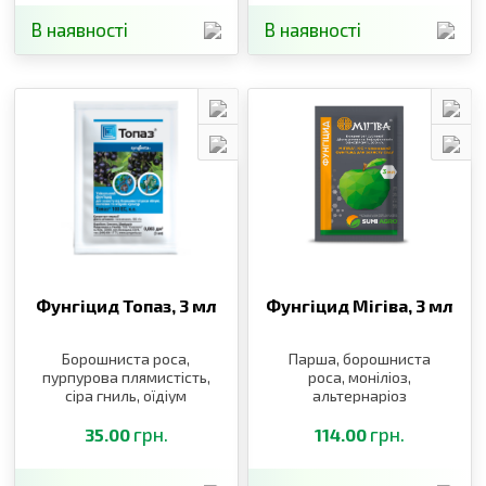
плямистості, кучерявість
листків
В наявності
В наявності
Фунгіцид Топаз,
3 мл
Фунгіцид Мігіва,
3 мл
Борошниста роса,
Парша, борошниста
пурпурова плямистість,
роса, моніліоз,
сіра гниль, оїдіум
альтернаріоз
грн.
грн.
35.00
114.00