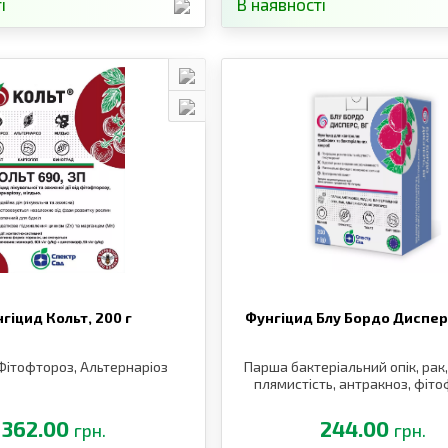
і
В наявності
гіцид Кольт,
200 г
Фунгіцид Блу Бордо Диспер
Фітофтороз, Альтернаріоз
Парша бактеріальний опік, рак,
плямистість, антракноз, фіт
362.00
244.00
грн.
грн.