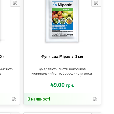
0 г
Фунгіцид Міравіс,
3 мл
мистість,
Кучерявість листя, кокомікоз,
ь
моніліальний опік, борошниста роса,
альтернаріоз, парша, моніліоз
49.00
грн.
В наявності