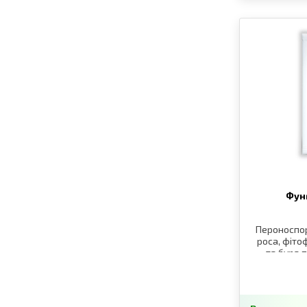
Фун
Пероноспор
роса, фіто
та бура п