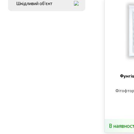
Шкідливий об′єкт
Фунгі
Фітофтор
В наявност