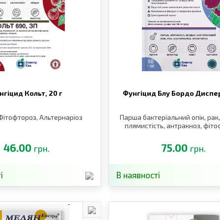
нгіцид Кольт,
20 г
Фунгіцид Блу Бордо Диспе
Фітофтороз, Альтернаріоз
Парша бактеріальний опік, рак,
плямистість, антракноз, фіт
46.00
75.00
грн.
грн.
і
В наявності