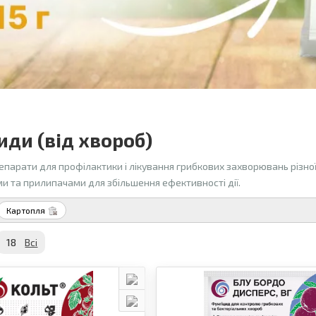
иди (від хвороб)
епарати для профілактики і лікування грибкових захворювань різн
и та прилипачами для збільшення ефективності дії.
Картопля
18
Всi