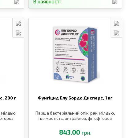
В наявності
с,
200 г
Фунгіцид Блу Бордо Дисперс,
1 кг
 мілдью,
Парша бактеріальний опік, рак, мілдью,
офтороз
плямистість, антракноз, фітофтороз
843.00
грн.