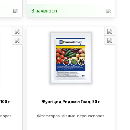
В наявності
,
100 г
Фунгіцид Ридоміл Голд,
50 г
пороз,
Фітофтороз, мілдью, пероноспороз