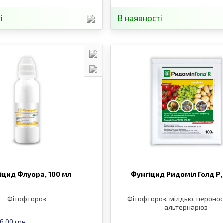
і
В наявності
іцид Флуора,
100 мл
Фунгіцид Ридоміл Голд Р
Фітофтороз
Фітофтороз, мілдью, перонос
альтернаріоз
6.00 грн.