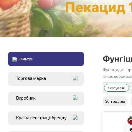
Фунгіц
Фiльтри
Фунгіциди - пр
мікродобривам
Торгова марка
Скасувати
Виробник
50 товарiв
Країна реєстрації бренду