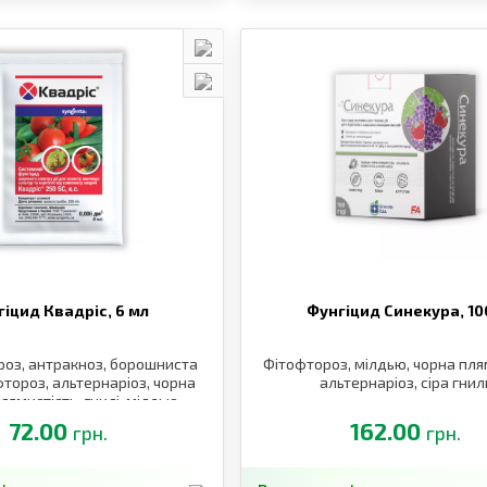
гіцид Квадріс,
6 мл
Фунгіцид Синекура,
10
оз, антракноз, борошниста
Фітофтороз, мілдью, чорна пля
фтороз, альтернаріоз, чорна
альтернаріоз, сіра гнил
лямистість, гнилі, мілдью,
оїдіум
72.00
162.00
грн.
грн.