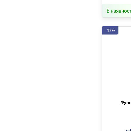
В наявност
-13%
Фунг
48