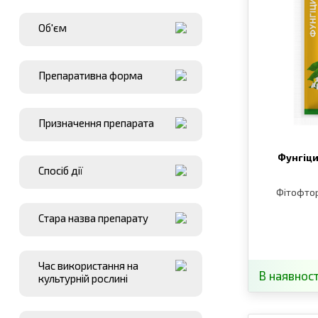
Об′єм
Препаративна форма
Призначення препарата
Фунгіц
Спосіб дії
Фітофтор
Стара назва препарату
Час використання на
В наявност
культурній рослині