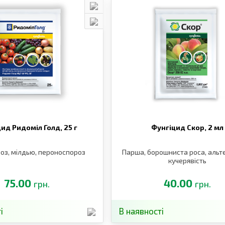
цид Ридоміл Голд,
25 г
Фунгіцид Скор,
2 мл
оз, мілдью, пероноспороз
Парша, борошниста роса, альте
кучерявість
75.00
40.00
грн.
грн.
і
В наявності