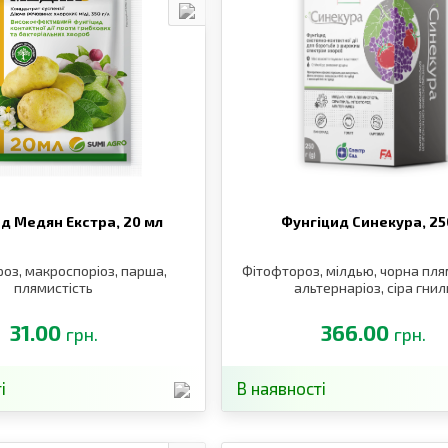
ид Медян Екстра,
20 мл
Фунгіцид Синекура,
25
оз, макроспоріоз, парша,
Фітофтороз, мілдью, чорна пля
плямистість
альтернаріоз, сіра гнил
31.00
366.00
грн.
грн.
і
В наявності