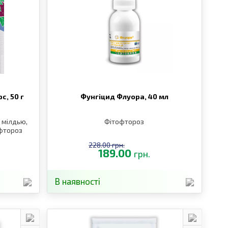
рс,
50 г
Фунгіцид Флуора,
40 мл
 мілдью,
Фітофтороз
офтороз
228.00 грн.
189.00
грн.
В наявності