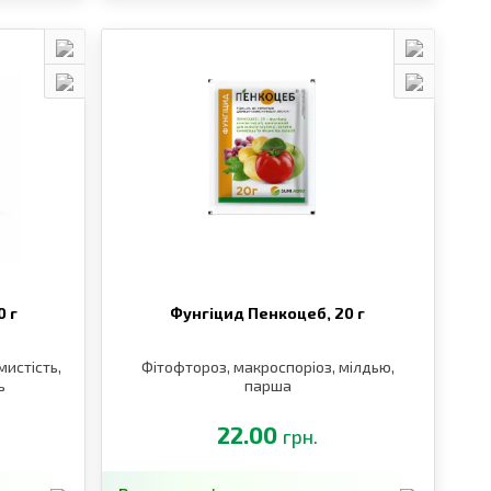
0 г
Фунгіцид Пенкоцеб,
20 г
мистість,
Фітофтороз, макроспоріоз, мілдью,
ь
парша
22.00
грн.