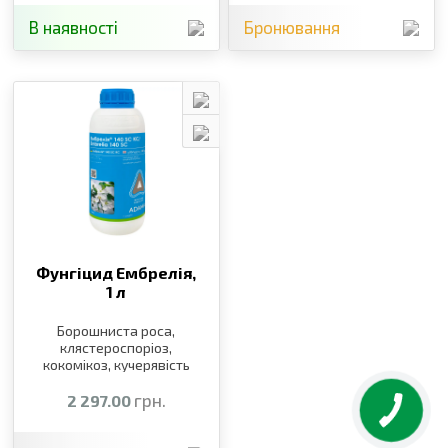
В наявності
Бронювання
Фунгіцид Ембрелія,
1 л
Борошниста роса,
клястероспоріоз,
кокомікоз, кучерявість
листя, моніліоз, парша
грн.
2 297.00