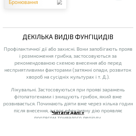
Бронювання
ДЕКІЛЬКА ВИДІВ ФУНГІЦИДІВ
Профілактичної дії або захисні. Вони запобігають прояв
і розмноження грибка, застосовуються за
рекомендованою схемою внесення або перед
несприятливими факторами (затяжні опади, розвиток
хвороб на сусідніх культурах і т. Д.).
Лікувальні. Застосовуються при прояві заражень
фітопатогенами і знищують грибок, який вже
розвивається. Починають діяти вже через кілька годин
після внесення, а своє ефективну дію проявляє
Читати далі »
протягом тривалого періоду.
Дані види фунгіцидів діляться на два типи