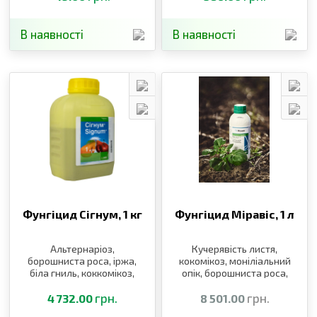
В наявності
В наявності
Фунгіцид Сігнум,
1 кг
Фунгіцид Міравіс,
1 л
Альтернаріоз,
Кучерявість листя,
борошниста роса, іржа,
кокомікоз, моніліальний
біла гниль, коккомікоз,
опік, борошниста роса,
побуріння листя
альтернаріоз
грн.
грн.
4 732.00
8 501.00