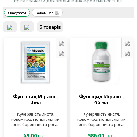
прилипачами для збільшення ефективності дії.
Скасувати
Кокомікоз
5 товарiв
Фунгіцид Міравіс,
Фунгіцид Міравіс,
3 мл
45 мл
Кучерявість листя,
Кучерявість листя,
кокомікоз, моніліальний
кокомікоз, моніліальний
опік, борошниста роса,
опік, борошниста роса,
альтернаріоз, парша,
альтернаріоз, парша,
моніліоз
грн.
моніліоз
грн.
49.00
586.00