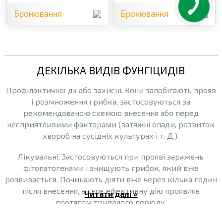
Бронювання
Бронювання
ДЕКІЛЬКА ВИДІВ ФУНГІЦИДІВ
Профілактичної дії або захисні. Вони запобігають прояв
і розмноження грибка, застосовуються за
рекомендованою схемою внесення або перед
несприятливими факторами (затяжні опади, розвиток
хвороб на сусідніх культурах і т. Д.).
Лікувальні. Застосовуються при прояві заражень
фітопатогенами і знищують грибок, який вже
розвивається. Починають діяти вже через кілька годин
після внесення, а своє ефективну дію проявляє
Читати далі »
протягом тривалого періоду.