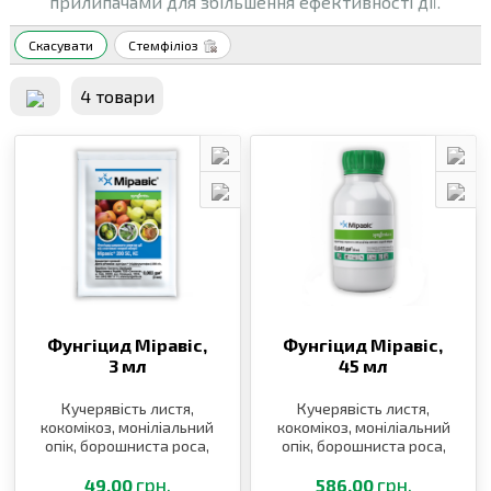
прилипачами для збільшення ефективності дії.
Скасувати
Стемфіліоз
4 товари
Фунгіцид Міравіс,
Фунгіцид Міравіс,
3 мл
45 мл
Кучерявість листя,
Кучерявість листя,
кокомікоз, моніліальний
кокомікоз, моніліальний
опік, борошниста роса,
опік, борошниста роса,
альтернаріоз, парша,
альтернаріоз, парша,
моніліоз
грн.
моніліоз
грн.
49.00
586.00