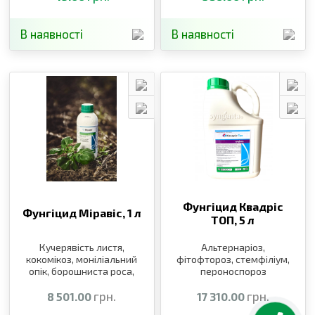
В наявності
В наявності
Фунгіцид Квадріс
Фунгіцид Міравіс,
1 л
ТОП,
5 л
Кучерявість листя,
Альтернаріоз,
кокомікоз, моніліальний
фітофтороз, стемфіліум,
опік, борошниста роса,
пероноспороз
альтернаріоз
грн.
грн.
8 501.00
17 310.00