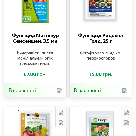
Фунгіцид Магнікур
Фунгіцид Ридоміл
Сенсейшен,
3.5 мл
Голд,
25 г
Кучерявість листя,
Фітофтороз, мілдью,
моніліальний опік,
пероноспороз
плодова гниль,
борошниста роса,
парша, плодова гниль
грн.
грн.
87.00
75.00
В наявності
В наявності