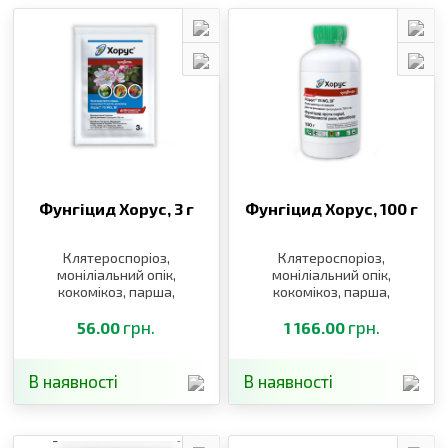
Фунгіцид Хорус,
3 г
Фунгіцид Хорус,
100 г
Клятероспоріоз,
Клятероспоріоз,
моніліальний опік,
моніліальний опік,
кокомікоз, парша,
кокомікоз, парша,
борошниста роса,
борошниста роса,
плодова гниль, сіра
грн.
плодова гниль, сіра
грн.
56.00
1 166.00
гниль, біла і бура
гниль, біла і бура
плямистості, кучерявість
плямистості, кучерявість
листків
листків
В наявності
В наявності