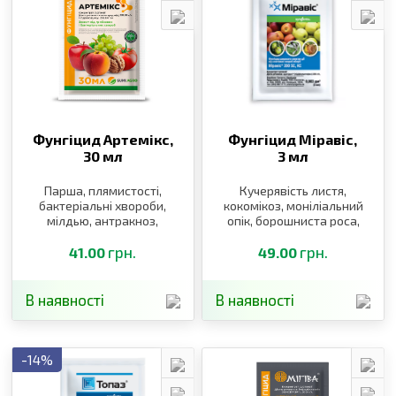
Фунгіцид Артемікс,
Фунгіцид Міравіс,
30 мл
3 мл
Парша, плямистості,
Кучерявість листя,
бактеріальні хвороби,
кокомікоз, моніліальний
мілдью, антракноз,
опік, борошниста роса,
фітофтороз,
альтернаріоз, парша,
альтернаріоз,
грн.
моніліоз
грн.
41.00
49.00
кучерявість персика,
клястероспоріоз
В наявності
В наявності
-14%