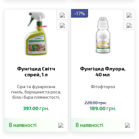
-17%
Фунгіцид Світч
Фунгіцид Флуора,
спрей,
1 л
40 мл
Сіра та фузаріозна
Фітофтороз
гниль, борошниста роса,
біла і бура плямистості,
альтернаріоз
228.00 грн.
грн.
грн.
397.00
189.00
В наявності
В наявності