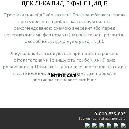
ДЕКІЛЬКА ВИДІВ ФУНГІЦИДІВ
Профілактичної дії або захисні. Вони запобігають прояв
і розмноження грибка, застосовуються за
рекомендованою схемою внесення або перед
несприятливими факторами (затяжні опади, розвиток
хвороб на сусідніх культурах і т. Д.).
Лікувальні. Застосовуються при прояві заражень
фітопатогенами і знищують грибок, який вже
розвивається. Починають діяти вже через кілька годин
після внесення, а своє ефективну дію проявляє
Читати далі »
протягом тривалого періоду.
Дані види фунгіцидів діляться на два типи
Системні
. Дані препарати розповсюджуються по всіх
органах рослин. Незалежно від того потрапили вони на
0-800-335-895
заражену ділянку чи ні. Такі препарати не тільки
Безкоштовно
зі всіх номерів
лікувального виду а й профілактичного. Період