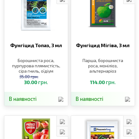
Фунгіцид Топаз,
3 мл
Фунгіцид Мігіва,
3 мл
Борошниста роса,
Парша, борошниста
пурпурова плямистість,
роса, моніліоз,
сіра гниль, оїдіум
альтернаріоз
35.00 грн.
грн.
грн.
30.00
114.00
В наявності
В наявності