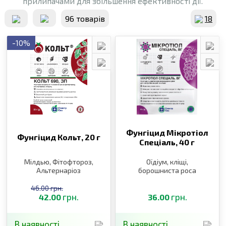
прилипачами для збільшення ефективності дії.
96 товарiв
18
-10%
Фунгіцид Мікротіол
Фунгіцид Кольт,
20 г
Спеціаль,
40 г
Мілдью, Фітофтороз,
Оїдіум, кліщі,
Альтернаріоз
борошниста роса
46.00 грн.
грн.
грн.
42.00
36.00
В наявності
В наявності