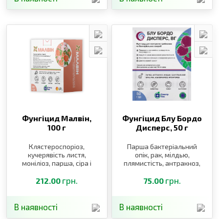
Фунгіцид Малвін,
Фунгіцид Блу Бордо
100 г
Дисперс,
50 г
Клястероспоріоз,
Парша бактеріальний
кучерявість листя,
опік, рак, мілдью,
моніліоз, парша, сіра і
плямистість, антракноз,
біла гниль, мілдью,
фітофтороз
оїдіум
грн.
грн.
212.00
75.00
В наявності
В наявності