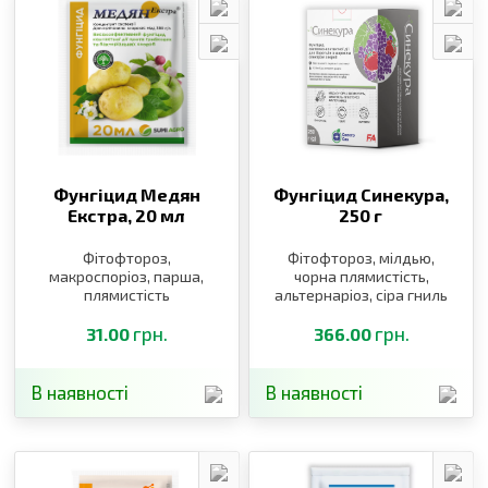
Фунгіцид Медян
Фунгіцид Синекура,
Екстра,
20 мл
250 г
Фітофтороз,
Фітофтороз, мілдью,
макроспоріоз, парша,
чорна плямистість,
плямистість
альтернаріоз, сіра гниль
грн.
грн.
31.00
366.00
В наявності
В наявності