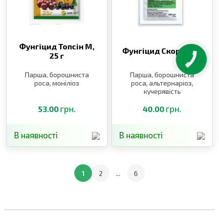
Фунгіцид Топсін М,
Фунгіцид Скор,
2 мл
25 г
Парша, борошниста
Парша, борошниста
роса, моніліоз
роса, альтернаріоз,
кучерявість
грн.
грн.
53.00
40.00
В наявності
В наявності
1
2
...
6