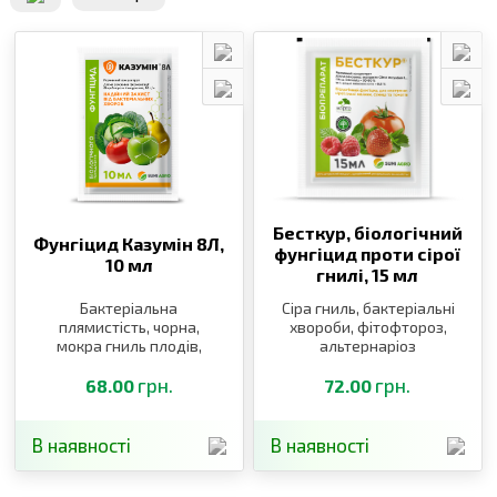
Бесткур, біологічний
Фунгіцид Казумін 8Л,
фунгіцид проти сірої
10 мл
гнилі,
15 мл
Бактеріальна
Сіра гниль, бактеріальні
плямистість, чорна,
хвороби, фітофтороз,
мокра гниль плодів,
альтернаріоз
пірикуляріоз,
(макроспоріоз)
бактеріальні
грн.
грн.
68.00
72.00
захворювання, парша
В наявності
В наявності