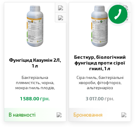
Бесткур, біологічний
Фунгіцид Казумін 2Л,
фунгіцид проти сірої
1 л
гнилі,
1 л
Бактеріальна
Сіра гниль, бактеріальні
плямистість, чорна,
хвороби, фітофтороз,
мокра гниль плодів,
альтернаріоз
пірикуляріоз,
(макроспоріоз)
бактеріальні
грн.
грн.
1 588.00
3 017.00
захворювання
В наявності
Бронювання