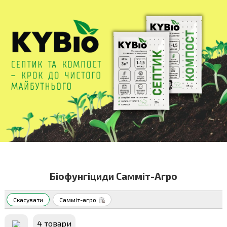
Біофунгіциди Самміт-Агро
Скасувати
Самміт-агро
4 товари