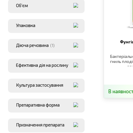
Об'єм
Упаковка
Фунгі
Діюча речовина
(1)
Бактеріальн
гниль плоді
Ефективна дія на рослину
за
Культура застосування
В наявност
Препаративна форма
Призначення препарата