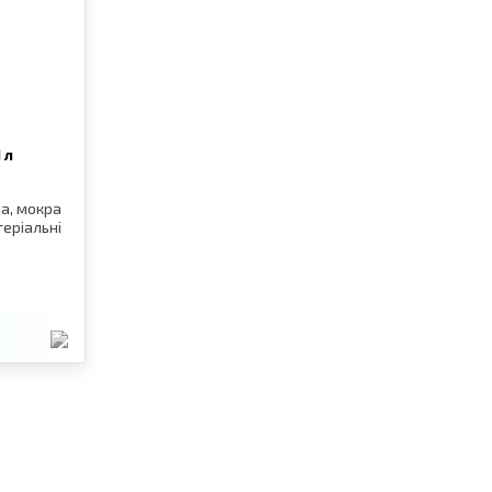
1 л
на, мокра
теріальні