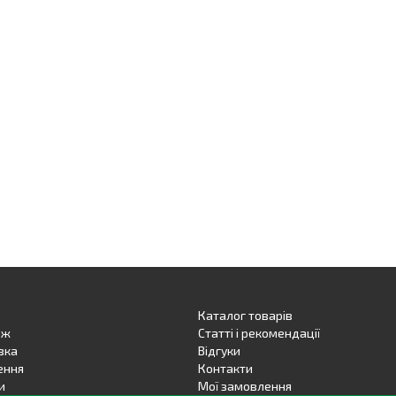
Каталог товарів
аж
Статті і рекомендації
вка
Вiдгуки
ення
Контакти
и
Мої замовлення