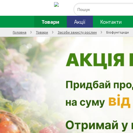
Товари
Акції
Контакти
Головна
Товари
Засоби захисту рослин
Біофунгіциди