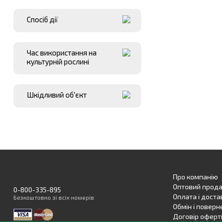
Спосіб дії
Час використання на
культурній рослині
Шкідливий об′єкт
Про компанію
Оптовий прод
0-800-335-895
Оплата і доста
Безкоштовно
зі всіх номерів
Обмін і поверн
Договір оферт