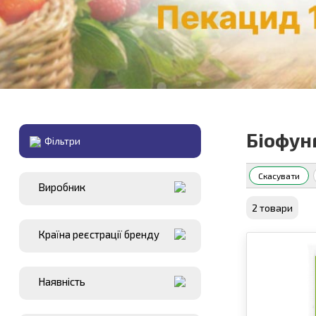
Біофун
Фiльтри
Скасувати
Виробник
2 товари
Країна реєстрації бренду
Наявнiсть