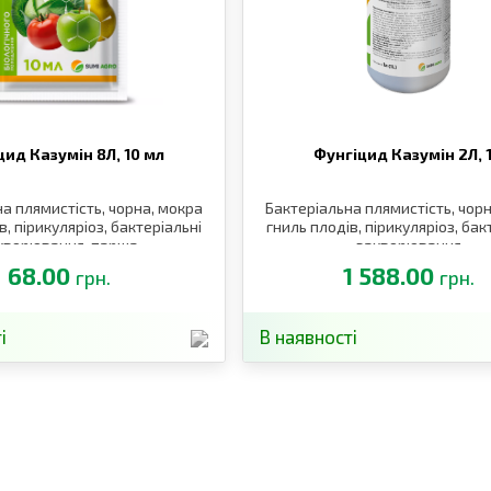
цид Казумін 8Л,
10 мл
Фунгіцид Казумін 2Л,
а плямистість, чорна, мокра
Бактеріальна плямистість, чор
в, пірикуляріоз, бактеріальні
гниль плодів, пірикуляріоз, бак
хворювання, парша
захворювання
68.00
1 588.00
грн.
грн.
і
В наявності