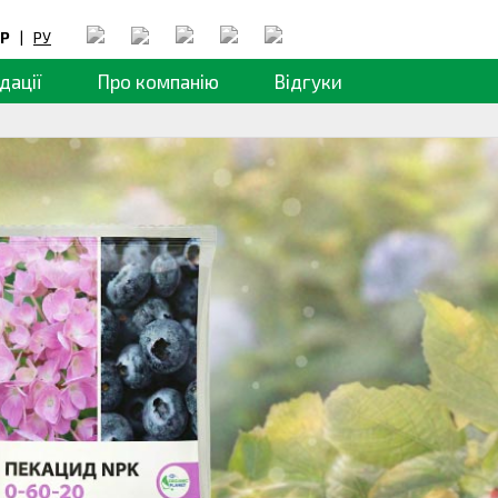
Р
|
РУ
дації
Про компанію
Відгуки