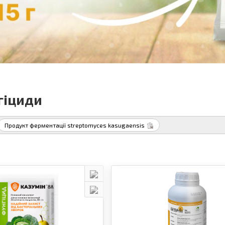
гіциди
Продукт ферментації streptomyces kasugaensis