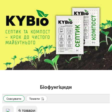
Біофунгіциди
Скасувати
Томати
4 товари