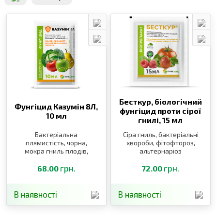
Бесткур, біологічний
Фунгіцид Казумін 8Л,
фунгіцид проти сірої
10 мл
гнилі,
15 мл
Бактеріальна
Сіра гниль, бактеріальні
плямистість, чорна,
хвороби, фітофтороз,
мокра гниль плодів,
альтернаріоз
пірикуляріоз,
(макроспоріоз)
бактеріальні
грн.
грн.
68.00
72.00
захворювання, парша
В наявності
В наявності