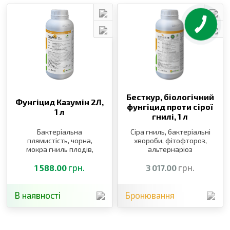
Бесткур, біологічний
Фунгіцид Казумін 2Л,
фунгіцид проти сірої
1 л
гнилі,
1 л
Бактеріальна
Сіра гниль, бактеріальні
плямистість, чорна,
хвороби, фітофтороз,
мокра гниль плодів,
альтернаріоз
пірикуляріоз,
(макроспоріоз)
бактеріальні
грн.
грн.
1 588.00
3 017.00
захворювання
В наявності
Бронювання