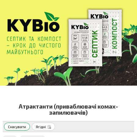
Атрактанти (приваблювачі комах-
запилювачів)
Скасувати
Ягідні