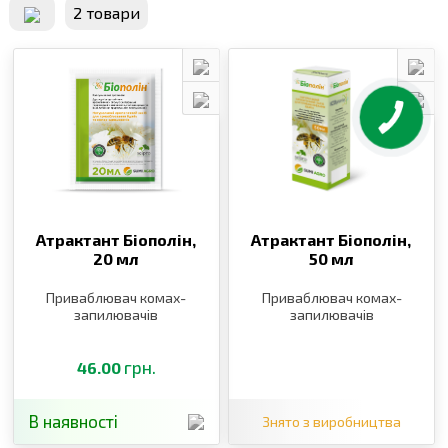
2 товари
Атрактант Біополін,
Атрактант Біополін,
20 мл
50 мл
Приваблювач комах-
Приваблювач комах-
запилювачів
запилювачів
грн.
46.00
В наявності
Знято з виробництва