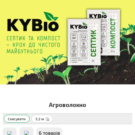
Агроволокно
Скасувати
3,2 м
6 товарiв