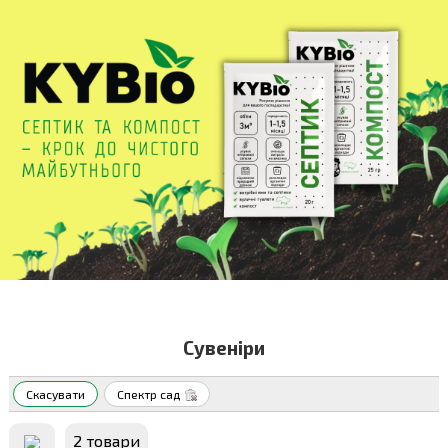
Сувеніри
Скасувати
Спектр сад
2 товари