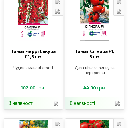
Томат черрі Сакура
Томат Сігнора F1,
F1,
5 шт
5 шт
Чудові смакові якості
Для свіжого ринку та
переробки
грн.
грн.
102.00
44.00
В наявності
В наявності