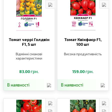
Томат черрі Голдвін
Томат Квікфаєр F1,
F1,
5 шт
100 шт
Відмінні смакові
Висока продуктивність
характеристики
грн.
грн.
83.00
159.00
В наявності
В наявності