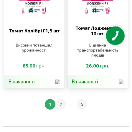
Томат Лоджейн F1,
Томат Колібрі F1,
5 шт
10 шт
Високий потенціал
Відмінна
урожайності
транспортабельність
плодів
грн.
грн.
65.00
26.00
В наявності
В наявності
1
2
...
4