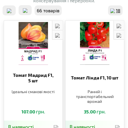
консервування і переробки.
66 товарiв
18
Томат Мадрид F1,
Томат Лінда F1,
10 шт
5 шт
Ідеальні смакові якості
Ранній і
транспортабельний
врожай
грн.
грн.
107.00
35.00
В наявності
В наявності