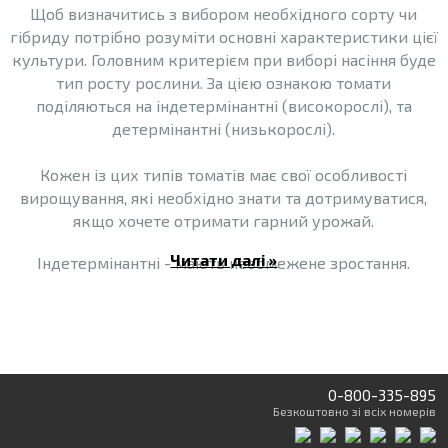
Щоб визначитись з вибором необхідного сорту чи
гібриду потрібно розуміти основні характеристики цієї
культури. Головним критерієм при виборі насіння буде
тип росту рослини. За цією ознакою томати
поділяються на індетермінантні (високорослі), та
детермінантні (низькорослі).
Кожен із цих типів томатів має свої особливості
вирощування, які необхідно знати та дотримуватися,
якщо хочете отримати гарний урожай.
Читати далі »
Індетермінантні - мають необмежене зростання.
Різновиди томатів цього типу потребують регулярного
підв’язування та видалення зайвих листових пластин.
У індетермінантних рослин період плодоношення
досить розтягнутий - плоди дозрівають протягом
усього сезону.
0-800-335-895
Безкоштовно
зі всіх номерів
Детермінантні - мають обмежений ріст, висотою 0,4 –
0,8 м. Їхня особливість у тому, що вони формують