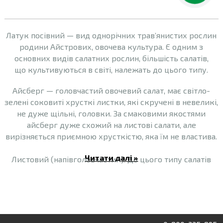
Латук посівний — вид однорічних трав’янистих рослин
родини Айстрових, овочева культура. Є одним з
основних видів салатних рослин, більшість салатів,
що культивуються в світі, належать до цього типу.
Айсберг — головчастий овочевий салат, має світло-
зелені соковиті хрусткі листки, які скручені в невеликі,
не дуже щільні, головки. За смаковими якостями
айсберг дуже схожий на листові салати, але
вирізняється приємною хрусткістю, яка їм не властива.
Читати далі »
Листовий (напівголовчастий). До цього типу салатів
належать Лолло Россо і Лолло Біондо. Лолло Біондо —
один із найгарніших і найпривабливіших сортів салату.
Він вирізняється інтенсивним, навіть дещо гіркуватим,
горіховим смаком. У Лолло Біондо більш витончений
смак, ніж у Лолло Россо. Ніжні пишні листки надають