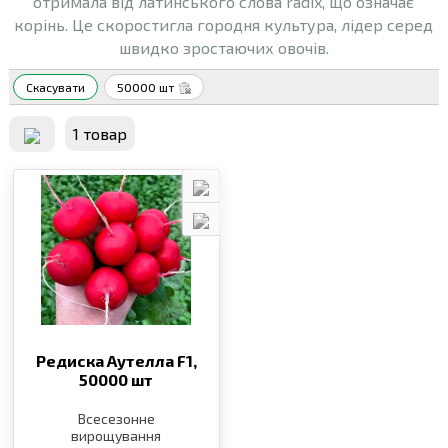
отримала від латинського слова radix, що означає
корінь. Це скоростигла городня культура, лідер серед
швидко зростаючих овочів.
Скасувати
50000 шт
1 товар
Редиска Аутелла F1,
50000 шт
Всесезонне
вирощування