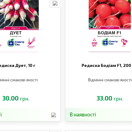
едиска Дует,
10 г
Редиска Бодіам F1,
200
мінні смакові якості
Відмінні смакові якості
30.00
33.00
грн.
грн.
і
В наявності