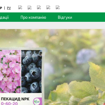
Р
|
РУ
дації
Про компанію
Відгуки