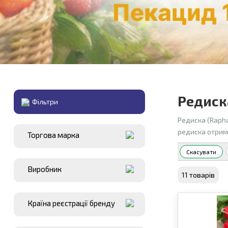
Редиск
Фiльтри
Редиска (Rapha
редиска отрима
Торгова марка
Скасувати
Виробник
11 товарiв
Країна реєстрації бренду