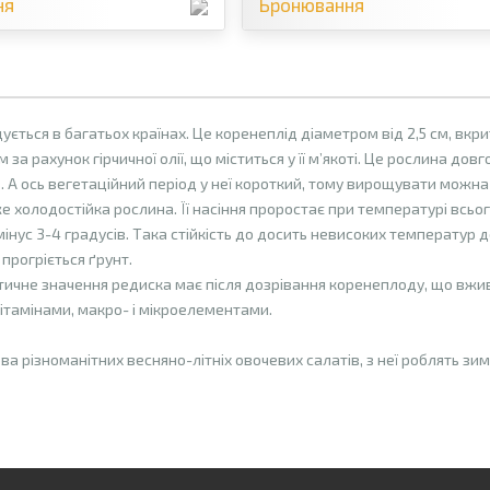
ня
Бронювання
ється в багатьох країнах. Це коренеплід діаметром від 2,5 см, вкр
 за рахунок гірчичної олії, що міститься у її м’якоті. Це рослина до
. А ось вегетаційний період у неї короткий, тому вирощувати можна
 холодостійка рослина. Її насіння проростає при температурі всьо
інус 3-4 градусів. Така стійкість до досить невисоких температур д
 прогріється ґрунт.
ичне значення редиска має після дозрівання коренеплоду, що вжива
ітамінами, макро- і мікроелементами.
ва різноманітних весняно-літніх овочевих салатів, з неї роблять зим