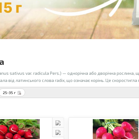
а
nus sativus var. radicula Pers.) — однорічна або дворічна рослина,
ла від латинського слова radix, що означає корінь. Це скоростигла
25-35 г