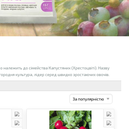
 що належить до сімейства Капустяних (Хрестоцвіті). Назву
 городня культура, лідер серед швидко зростаючих овочів.