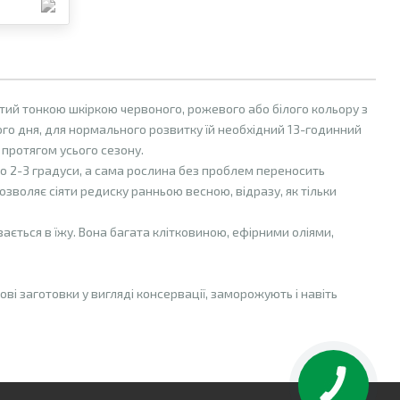
итий тонкою шкіркою червоного, рожевого або білого кольору з
вгого дня, для нормального розвитку їй необхідний 13-годинний
 протягом усього сезону.
го 2-3 градуси, а сама рослина без проблем переносить
озволяє сіяти редиску ранньою весною, відразу, як тільки
ється в їжу. Вона багата клітковиною, ефірними оліями,
ові заготовки у вигляді консервації, заморожують і навіть