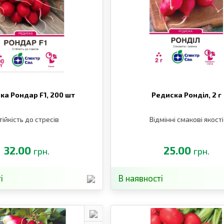
ка Рондар F1,
200 шт
Редиска Ронділ,
2 г
тійкість до стресів
Відмінні смакові якості
32.00
25.00
грн.
грн.
і
В наявності