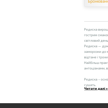
Бронюван
Редиска вирощу
гострим смаком
світловий день
Редиска — дуже
заморозки до м
відтане і трохи
Найбільш практ
антоціанами, в
Редиска – осно
сушать.
Читати далі »