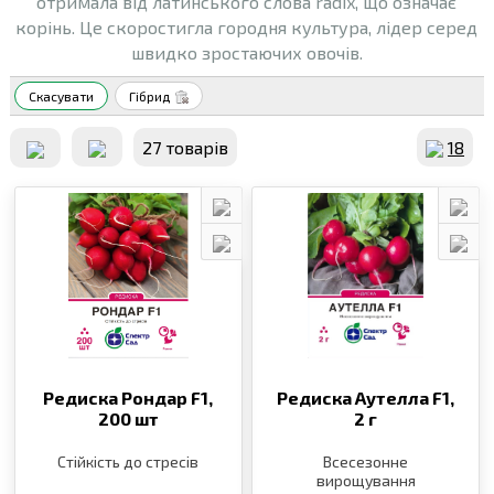
отримала від латинського слова radix, що означає
корінь. Це скоростигла городня культура, лідер серед
швидко зростаючих овочів.
Скасувати
Гібрид
27 товарiв
18
Редиска Рондар F1,
Редиска Аутелла F1,
200 шт
2 г
Стійкість до стресів
Всесезонне
вирощування