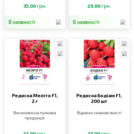
грн.
грн.
35.00
29.00
В наявності
В наявності
Редиска Меліто F1,
Редиска Бодіам F1,
2 г
200 шт
Високоякісна пучкова
Відмінні смакові якості
продукція
грн.
грн.
32.00
33.00