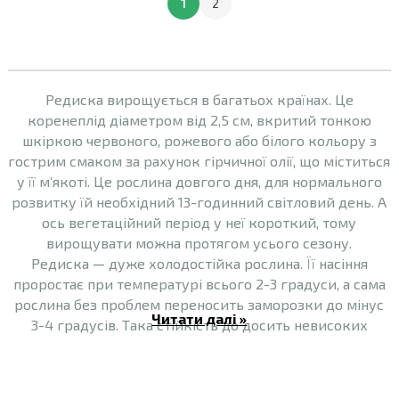
1
2
Редиска вирощується в багатьох країнах. Це
коренеплід діаметром від 2,5 см, вкритий тонкою
шкіркою червоного, рожевого або білого кольору з
гострим смаком за рахунок гірчичної олії, що міститься
у її м’якоті. Це рослина довгого дня, для нормального
розвитку їй необхідний 13-годинний світловий день. А
ось вегетаційний період у неї короткий, тому
вирощувати можна протягом усього сезону.
Редиска — дуже холодостійка рослина. Її насіння
проростає при температурі всього 2-3 градуси, а сама
рослина без проблем переносить заморозки до мінус
Читати далі »
3-4 градусів. Така стійкість до досить невисоких
температур дозволяє сіяти редиску ранньою весною,
відразу, як тільки відтане і трохи прогріється ґрунт.
Найбільш практичне значення редиска має після