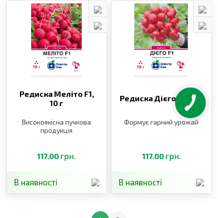
Редиска Меліто F1,
Редиска Дієго F1,
10 г
10 г
Високоякісна пучкова
Формує гарний урожай
продукція
грн.
грн.
117.00
117.00
В наявності
В наявності