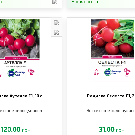
і
В наявності
ска Аутелла F1,
10 г
Редиска Селеста F1,
2
езонне вирощування
Всесезонне вирощуван
120.00
31.00
грн.
грн.