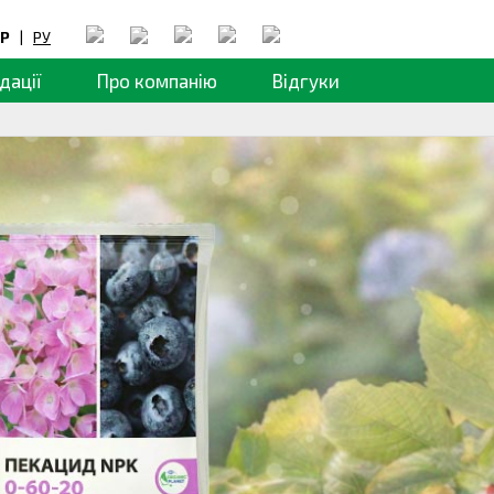
Р
|
РУ
дації
Про компанію
Відгуки