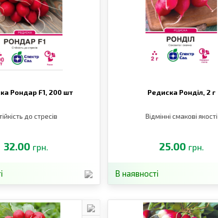
ка Рондар F1,
200 шт
Редиска Ронділ,
2 г
тійкість до стресів
Відмінні смакові якості
32.00
25.00
грн.
грн.
і
В наявності