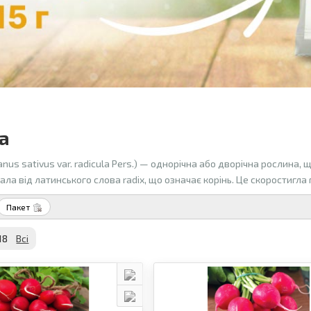
а
nus sativus var. radicula Pers.) — однорічна або дворічна рослина,
ла від латинського слова radix, що означає корінь. Це скоростигла
Пакет
18
Всi