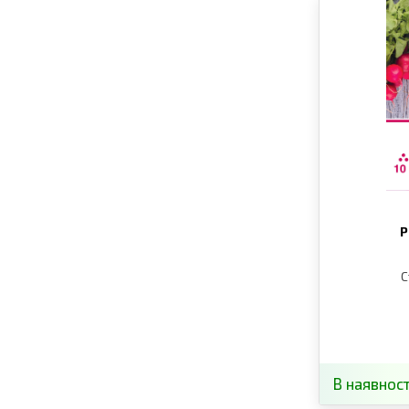
Р
С
В наявност