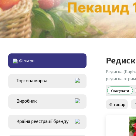
Редиск
Фiльтри
Редиска (Rapha
редиска отрима
Торгова марка
Скасувати
Виробник
31 товар
Країна реєстрації бренду