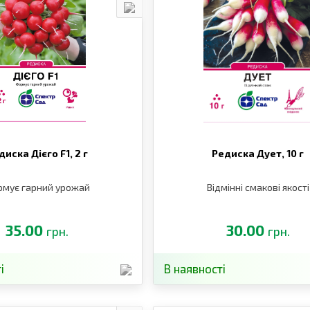
диска Дієго F1,
2 г
Редиска Дует,
10 г
рмує гарний урожай
Відмінні смакові якості
35.00
30.00
грн.
грн.
і
В наявності