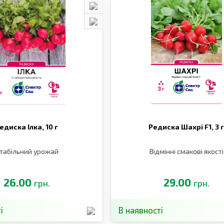
едиска Ілка,
10 г
Редиска Шахрі F1,
3 
табільний урожай
Відмінні смакові якості
26.00
29.00
грн.
грн.
і
В наявності