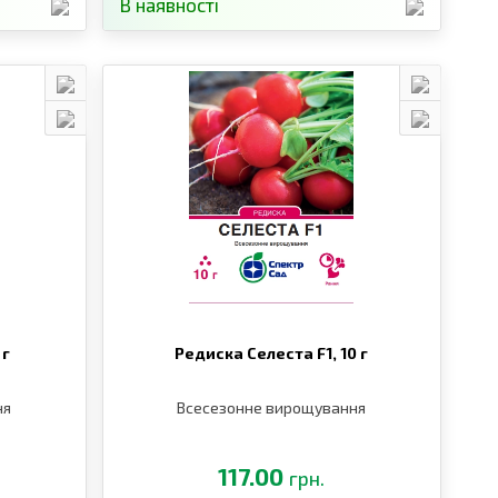
В наявності
 г
Редиска Селеста F1,
10 г
ня
Всесезонне вирощування
117.00
грн.