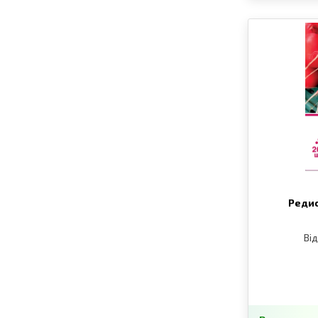
Редис
Від