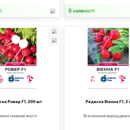
і
В наявності
ска Ровер F1,
200 шт
Редиска Вієнна F1,
2 
мінні смакові якості
Всесезонне вирощуван