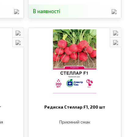
В наявності
г
Редиска Стеллар F1,
200 шт
ня
Приємний смак