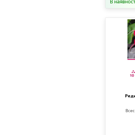
В наявност
Реди
Всес