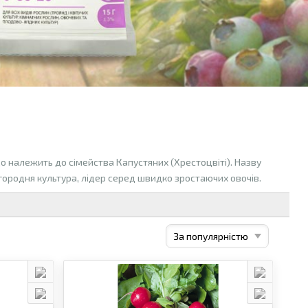
 що належить до сімейства Капустяних (Хрестоцвіті). Назву
 городня культура, лідер серед швидко зростаючих овочів.