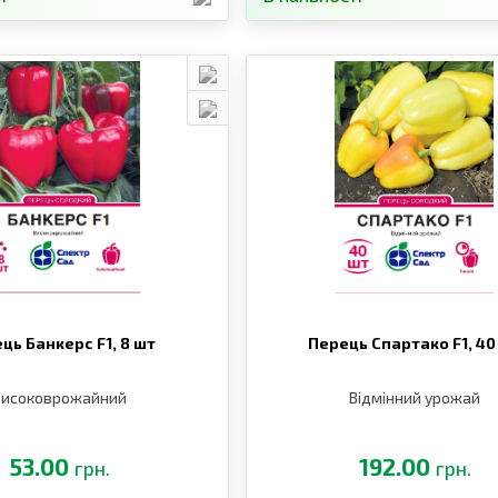
ць Банкерс F1,
8 шт
Перець Спартако F1,
40
Високоврожайний
Відмінний урожай
53.00
192.00
грн.
грн.