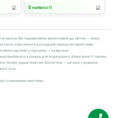
В наявності
гаторічна. Він надзвичайно вимогливий до світла — йому
едостатнє освітлення в розсадний період несприятливо
ативних органів, у підсумку — на врожаї.
можна прибирати з грядок для подальшого зберігання. У такому
лено-білим, рідше жовтим. Біологічна — це вже справжня
ого та ін.
ром і смаковими якостями.