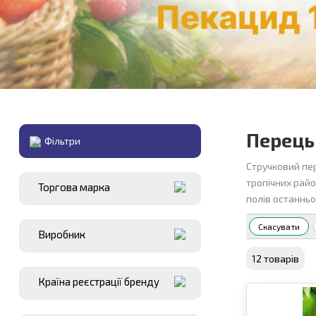
Перець
Фiльтри
Стручковий пе
тропічних район
Торгова марка
полів останньо
Скасувати
Виробник
12 товарiв
Країна реєстрації бренду