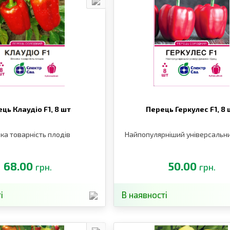
ць Клаудіо F1,
8 шт
Перець Геркулес F1,
8 
ка товарність плодів
Найпопулярніший універсальни
68.00
50.00
грн.
грн.
і
В наявності