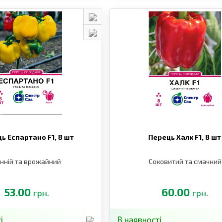
ь Еспартано F1,
8 шт
Перець Халк F1,
8 шт
нній та врожайний
Соковитий та смачний
53.00
60.00
грн.
грн.
і
В наявності