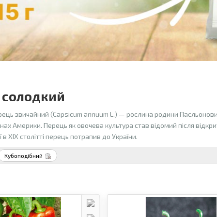
 солодкий
рець звичайний (Capsicum annuum L.) — рослина родини Пасльонових
ах Америки. Перець як овочева культура став відомий після відкриття 
ї в XIX столітті перець потрапив до України.
Кубоподібний