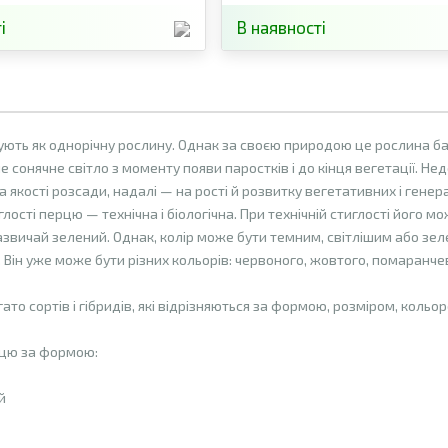
і
В наявності
ють як однорічну рослину. Однак за своєю природою це рослина ба
е сонячне світло з моменту появи паростків і до кінця вегетації. Н
а якості розсади, надалі — на рості й розвитку вегетативних і генер
глості перцю — технічна і біологічна. При технічній стиглості його 
азвичай зелений. Однак, колір може бути темним, світлішим або зе
. Він уже може бути різних кольорів: червоного, жовтого, помаранчев
ато сортів і гібридів, які відрізняються за формою, розміром, кольо
цю за формою:
й