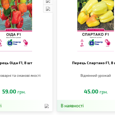
рець Оіда F1,
8 шт
Перець Спартако F1,
8
товарні та смакові якості
Відмінний урожай
59.00
45.00
грн.
грн.
і
В наявності