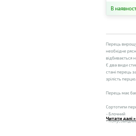
В наявност
Перець вирощу
необхідне рясн
відбивається н
Є два види сти
стані перець з
зрілість перцю
Перець має баг
Сортотипи пер
- Блочний
Читати далі »
- Конусовидни
- Капія
- Ратунда