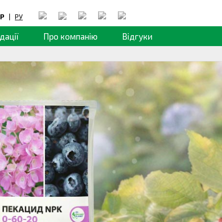
Р
|
РУ
дації
Про компанію
Відгуки