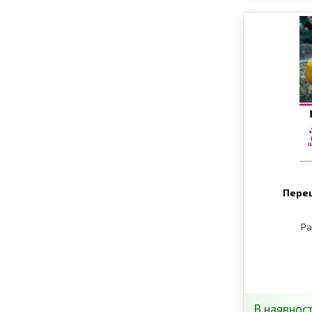
Перец
Ра
В наявност