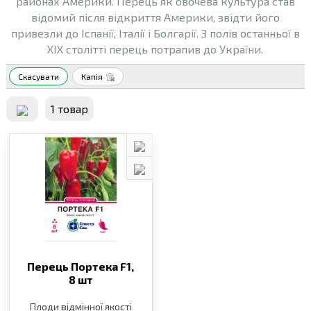
районах Америки. Перець як овочева культура став
відомий після відкриття Америки, звідти його
привезли до Іспанії, Італії і Болгарії. З полів останньої в
XIX столітті перець потрапив до України.
Скасувати
Капія
1 товар
Перець Портека F1,
8 шт
Плоди відмінної якості