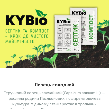
Перець солодкий
Стручковий перець звичайний (Capsicum annuum L.) —
рослина родини Пасльонових, поширена овочева
культура. У дикому стані зростає в тропічних