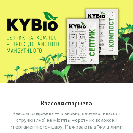
Квасоля спаржева
Квасоля спаржева — різновид овочевої квасолі,
стручки якої не містять жорстких волокон і
«пергаментного» шару. Її вживають в їжу цілими