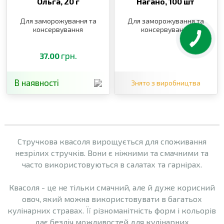
Ольга,
20 г
Нагано,
100 шт
Для заморожування та
Для заморожування та
консервування
консервування
грн.
37.00
В наявності
Знято з виробництва
Стручкова квасоля вирощується для споживання
незрілих стручків. Вони є ніжними та смачними та
часто використовуються в салатах та гарнірах.
Квасоля - це не тільки смачний, але й дуже корисний
овоч, який можна використовувати в багатьох
кулінарних стравах. Її різноманітність форм і кольорів
дає безліч можливостей для кулінарних