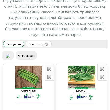
стручками, поки зерна знаходяться ще в зародковому
стані. Стиглі зерна теж їстівні, але вони більш жорсткі,
ніж у звичайній квасолі, і вимагають тривалого
готування, тому квасолю збирають недозрілими
стручками і повністю використовують їх в кулінарії.
Спаржевою цю квасолю прозвали за схожість смаку
стручків з пагонами спаржі.
Скасувати
Спектр сад
4 товари