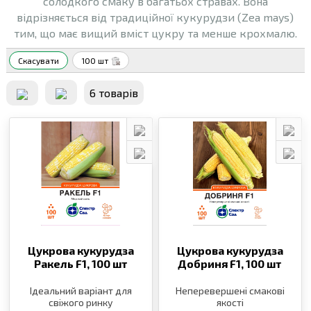
солодкого смаку в багатьох стравах. Вона
відрізняється від традиційної кукурудзи (Zea mays)
тим, що має вищий вміст цукру та менше крохмалю.
Скасувати
100 шт
6 товарiв
Цукрова кукурудза
Цукрова кукурудза
Ракель F1,
100 шт
Добриня F1,
100 шт
Ідеальний варіант для
Неперевершені смакові
свіжого ринку
якості