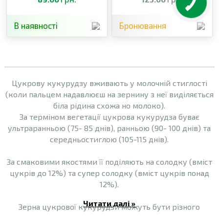
В наявності
Бронювання
Цукрову кукурудзу вживають у молочній стиглості
(коли пальцем надавлюєш на зернину з неї виділяється
біла рідина схожа но молоко).
За терміном вегетації цукрова кукурудза буває
ультраранньою (75- 85 днів), ранньою (90- 100 днів) та
середньостиглою (105-115 днів).
За смаковими якостями її поділяють на солодку (вміст
цукрів до 12%) та супер солодку (вміст цукрів понад
12%).
Читати далі »
Зерна цукрової кукурудзи можуть бути різного
кольору. Жовті зерна зазвичай мають більший вміст