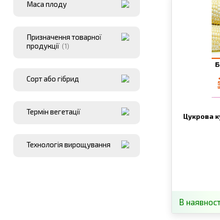
Маса плоду
Призначення товарної
продукції
(1)
Сорт або гібрид
Термін вегетації
Цукрова к
Технологія вирощування
В наявност