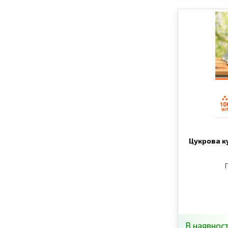
Цукрова ку
В наявност