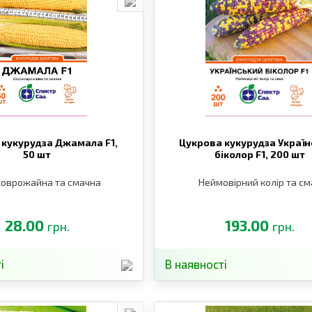
 кукурудза Джамала F1,
Цукрова кукурудза Украї
50 шт
біколор F1,
200 шт
коврожайна та смачна
Неймовірний колір та см
28.00
193.00
грн.
грн.
і
В наявності