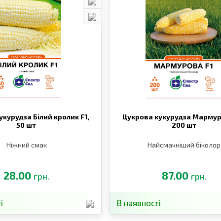
укурудза Білий кролик F1,
Цукрова кукурудза Мармур
50 шт
200 шт
Ніжний смак
Найсмачніший біколор
28.00
87.00
грн.
грн.
і
В наявності