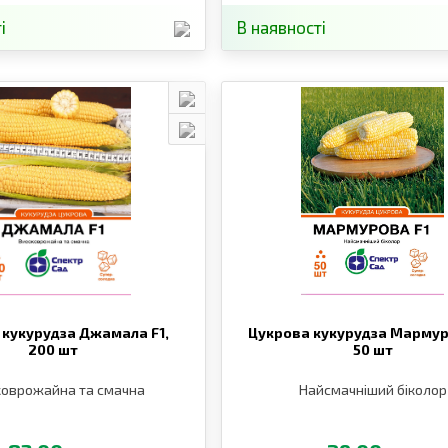
і
В наявності
 кукурудза Джамала F1,
Цукрова кукурудза Мармур
200 шт
50 шт
коврожайна та смачна
Найсмачніший біколор