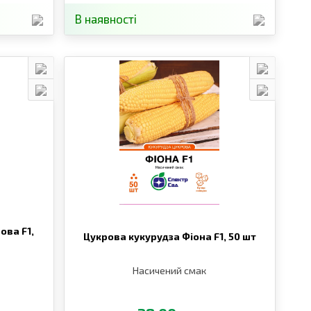
В наявності
ова F1,
Цукрова кукурудза Фіона F1,
50 шт
Насичений смак