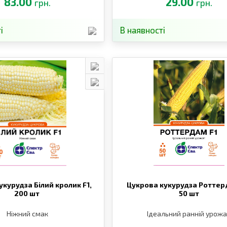
83.00
29.00
грн.
грн.
і
В наявності
укурудза Білий кролик F1,
Цукрова кукурудза Роттерд
200 шт
50 шт
Ніжний смак
Ідеальний ранній урож