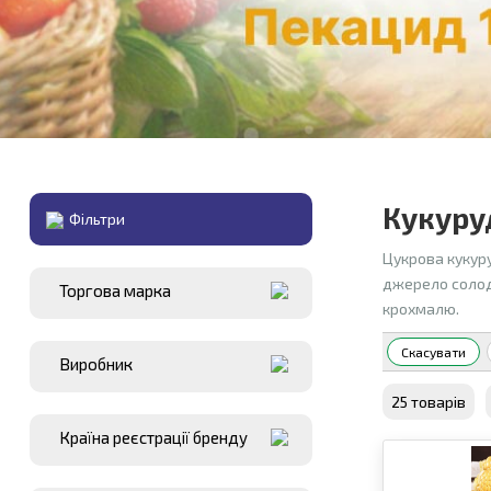
Кукуру
Фiльтри
Цукрова кукуру
джерело солодк
Торгова марка
крохмалю.
Скасувати
Виробник
25 товарiв
Країна реєстрації бренду