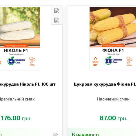
курудза Ніколь F1,
100 шт
Цукрова кукурудза Фіона F1
Преміальний смак
Насичений смак
176.00
87.00
грн.
грн.
і
В наявності