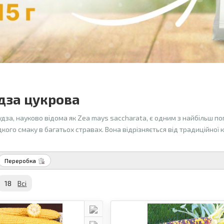
дза цукрова
дза, науково відома як Zea mays saccharata, є одним з найбільш по
ого смаку в багатьох стравах. Вона відрізняється від традиційної
Переробка
18
Всi