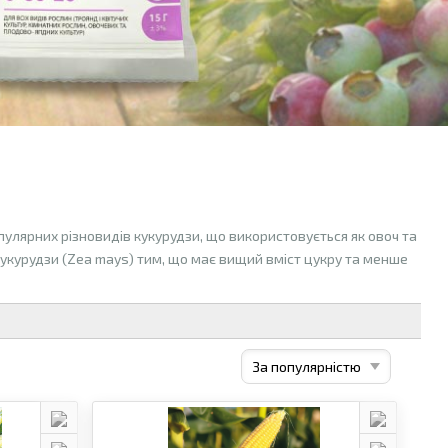
пулярних різновидів кукурудзи, що використовується як овоч та
 кукурудзи (Zea mays) тим, що має вищий вміст цукру та менше