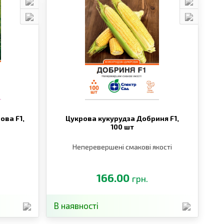
ова F1,
Цукрова кукурудза Добриня F1,
100 шт
Неперевершені смакові якості
166.00
грн.
В наявності