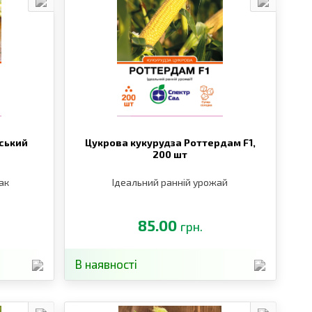
нський
Цукрова кукурудза Роттердам F1,
200 шт
ак
Ідеальний ранній урожай
85.00
грн.
В наявності