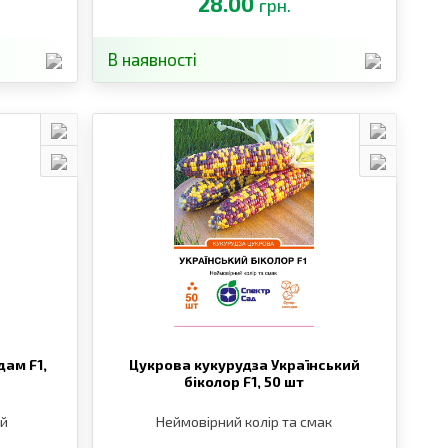
28.00
грн.
В наявності
ам F1,
Цукрова кукурудза Український
біколор F1,
50 шт
ай
Неймовірний колір та смак