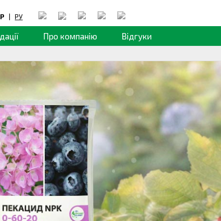
Р
|
РУ
дації
Про компанію
Відгуки