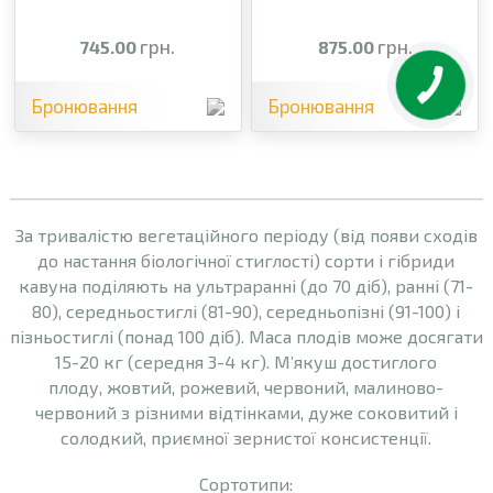
грн.
грн.
745.00
875.00
Бронювання
Бронювання
За тривалістю вегетаційного періоду (від появи сходів
до настання біологічної стиглості) сорти і гібриди
кавуна поділяють на ультраранні (до 70 діб), ранні (71-
80), середньостиглі (81-90), середньопізні (91-100) і
пізньостиглі (понад 100 діб). Маса плодів може досягати
15-20 кг (середня 3-4 кг). М’якуш достиглого
плоду, жовтий, рожевий, червоний, малиново-
червоний з різними відтінками, дуже соковитий і
солодкий, приємної зернистої консистенції.
Сортотипи: