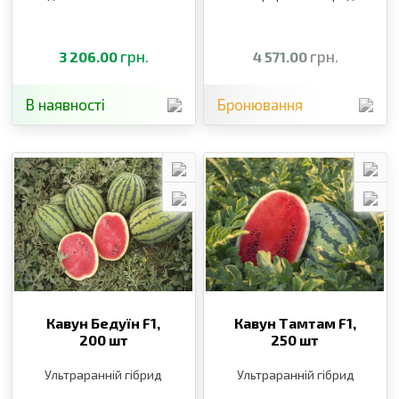
грн.
грн.
3 206.00
4 571.00
В наявності
Бронювання
Кавун Бедуїн F1,
Кавун Тамтам F1,
200 шт
250 шт
Ультраранній гібрид
Ультраранній гібрид