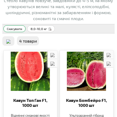
Стебло кавунів повзуче, завдовжки до 4-5 м, на якому
утворюються великі та малі, кулясті, еліпсоподібні,
циліндричні, різноманітні за забарвленням і формою,
соковиті та смачні плоди.
Скасувати
8,0-10,0 кг
4 товари
Кавун Топ Ган F1,
Кавун Бомбейро F1,
1000 шт
1000 шт
Відмінні смакові якості
Ультраранній гібрид