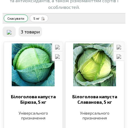
та антиоксидантів, а також різноманіттям сортів і
особливостей.
Скасувати
5 кг
3 товари
Білоголова капуста
Білоголова капуста
Бірюза,
5 кг
Славанова,
5 кг
Універсального
Універсального
призначення
призначення