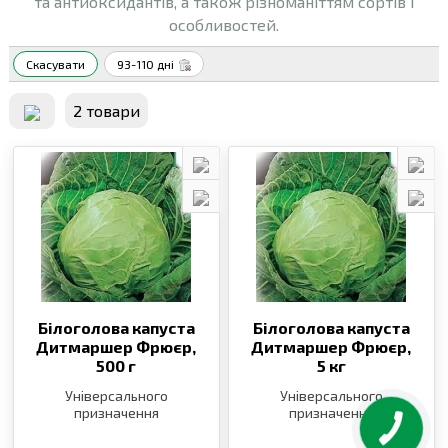
та антиоксидантів, а також різноманіттям сортів і
особливостей.
Скасувати
93-110 дні
2 товари
Білоголова капуста
Білоголова капуста
Дитмаршер Фрюєр,
Дитмаршер Фрюєр,
500 г
5 кг
Універсального
Універсального
призначення
призначення