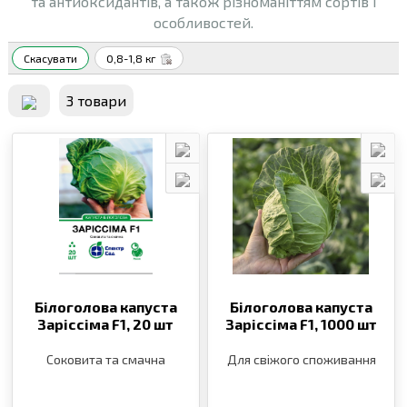
та антиоксидантів, а також різноманіттям сортів і
особливостей.
Скасувати
0,8-1,8 кг
3 товари
Білоголова капуста
Білоголова капуста
Заріссіма F1,
20 шт
Заріссіма F1,
1000 шт
Соковита та смачна
Для свіжого споживання