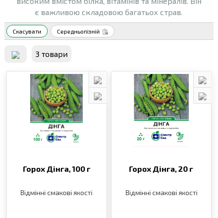
високим вмістом білка, вітамінів та мінералів. Він
є важливою складовою багатьох страв.
Скасувати
Середньопізній
3 товари
Горох Дінга,
100 г
Горох Дінга,
20 г
Відмінні смакові якості
Відмінні смакові якості