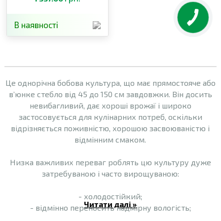
В наявності
Це однорічна бобова культура, що має прямостояче або
в’юнке стебло від 45 до 150 см завдовжки. Він досить
невибагливий, дає хороші врожаї і широко
застосовується для кулінарних потреб, оскільки
відрізняється поживністю, хорошою засвоюваністю і
відмінним смаком.
Низка важливих переваг роблять цю культуру дуже
затребуваною і часто вирощуваною:
- холодостійкий;
Читати далі »
- відмінно переносить надмірну вологість;
- стійкий до короткочасних посух;