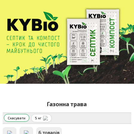
Газонна трава
Скасувати
5 кг
6 товарiв