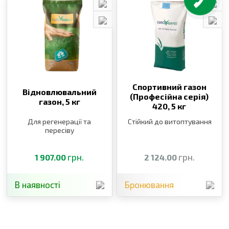
Спортивний газон
Відновлювальний
(Професійна серія)
газон,
5 кг
420,
5 кг
Для регенерації та
Стійкий до витоптування
пересіву
грн.
грн.
1 907.00
2 124.00
В наявності
Бронювання