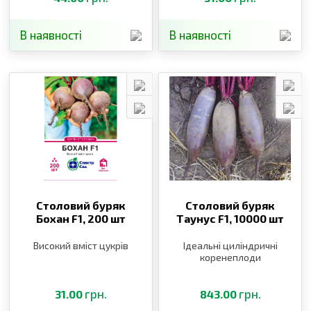
В наявності
В наявності
Столовий буряк
Столовий буряк
Бохан F1,
200 шт
Таунус F1,
10000 шт
Високий вміст цукрів
Ідеальні циліндричні
коренеплоди
грн.
грн.
31.00
843.00