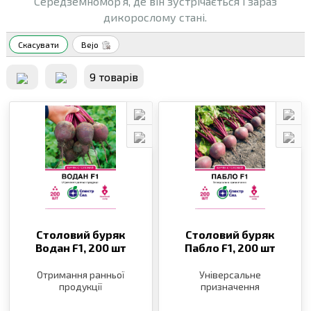
Середземномор’я, де він зустрічається і зараз
дикорослому стані.
Скасувати
Bejo
9 товарiв
Столовий буряк
Столовий буряк
Водан F1,
200 шт
Пабло F1,
200 шт
Отримання ранньої
Універсальне
продукції
призначення