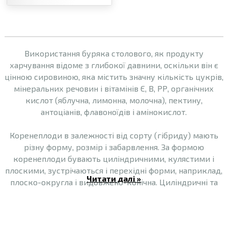
Використання буряка столового, як продукту
харчування відоме з глибокої давнини, оскільки він є
цінною сировиною, яка містить значну кількість цукрів,
мінеральних речовин і вітамінів Є, В, РР, органічних
кислот (яблучна, лимонна, молочна), пектину,
антоціанів, флавоноїдів і амінокислот.
Коренеплоди в залежності від сорту (гібриду) мають
різну форму, розмір і забарвлення. За формою
коренеплоди бувають циліндричними, кулястими і
плоскими, зустрічаються і перехідні форми, наприклад,
Читати далі »
плоско-округла і видовжено-конічна. Циліндричні та
кулясті коренеплоди найбільш урожайні.
Забарвлення зовнішньої шкірки коренеплодів
варіюється від червоного до чорно-фіолетового,