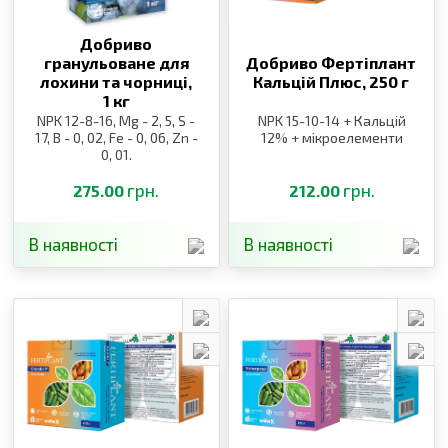
Добриво
гранульоване для
Добриво Фертіплант
лохини та чорниці,
Кальцій Плюс,
250 г
1 кг
NPK 12-8-16, Mg - 2, 5, S -
NPK 15-10-14 + Кальцій
17, B - 0, 02, Fe - 0, 06, Zn -
12% + мікроелементи
0, 01.
грн.
грн.
275.00
212.00
В наявності
В наявності