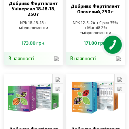
Добриво Фертіплант
Добриво Фертіплант
Універсал 18-18-18,
Овочевий,
250 г
250 г
NPK 18-18-18 +
NPK 12-5-24 + Сірка 35%
мікроелементи
+ Магній 2%
+мікроелементи
грн.
грн.
173.00
171.00
В наявності
В наявності
Добриво Фертіплант
Добриво Фертіплант