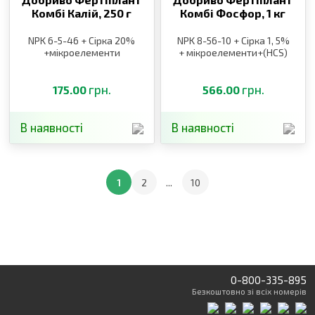
Комбі Калій,
250 г
Комбі Фосфор,
1 кг
NPK 6-5-46 + Сірка 20%
NPK 8-56-10 + Сірка 1, 5%
+мікроелементи
+ мікроелементи+(HCS)
грн.
грн.
175.00
566.00
В наявності
В наявності
1
2
...
10
0-800-335-895
Безкоштовно
зі всіх номерів