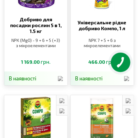
Добриво для
Універсальне рідке
посадки рослин 5 в 1,
добриво Компо,
1 л
1.5 кг
NPK (MgO) - 9 + 6 + 5 (+3)
NPK 7 + 5 + 6 з
з мікроелементами
мікроелементами
грн.
грн.
1 169.00
466.00
В наявності
В наявності