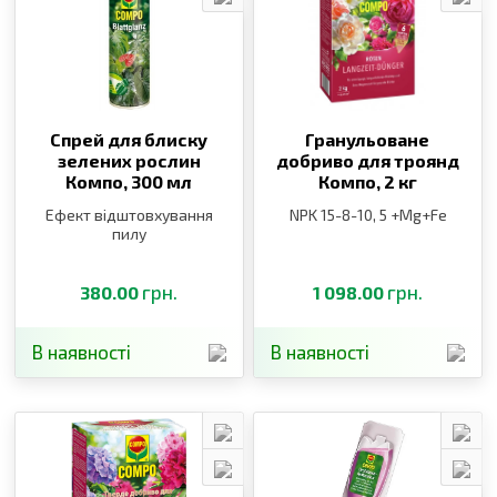
Спрей для блиску
Гранульоване
зелених рослин
добриво для троянд
Компо,
300 мл
Компо,
2 кг
Ефект відштовхування
NPK 15-8-10, 5 +Mg+Fe
пилу
грн.
грн.
380.00
1 098.00
В наявності
В наявності