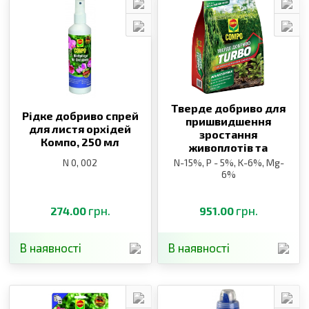
Тверде добриво для
Рідке добриво спрей
пришвидшення
для листя орхідей
зростання
Компо,
250 мл
живоплотів та
хвойних рослин
N 0, 002
N-15%, P - 5%, K-6%, Mg-
Компо,
4 кг
6%
грн.
грн.
274.00
951.00
В наявності
В наявності