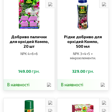
Добриво палички
Рідке добриво для
для орхідей Компо,
орхідей Компо,
20 шт
500 мл
NPK 4+6+6
NPK 3+4+5 +
мікроелементи.
грн.
грн.
149.00
329.00
В наявності
В наявності