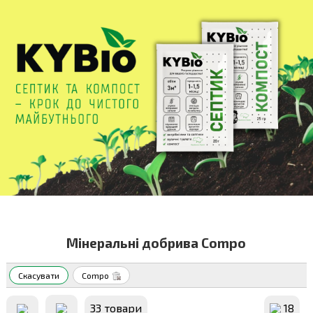
Мінеральні добрива Compo
Скасувати
Compo
33 товари
18