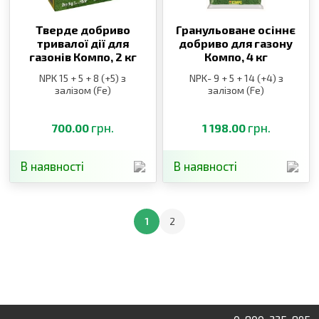
Тверде добриво
Гранульоване осіннє
тривалої дії для
добриво для газону
газонів Компо,
2 кг
Компо,
4 кг
NPK 15 + 5 + 8 (+5) з
NPK- 9 + 5 + 14 (+4) з
залізом (Fe)
залізом (Fe)
грн.
грн.
700.00
1 198.00
В наявності
В наявності
1
2