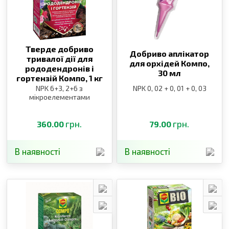
Тверде добриво
Добриво аплікатор
тривалої дії для
для орхідей Компо,
рододендронів і
30 мл
гортензій Компо,
1 кг
NPK 6+3, 2+6 з
NPK 0, 02 + 0, 01 + 0, 03
мікроелементами
грн.
грн.
360.00
79.00
В наявності
В наявності