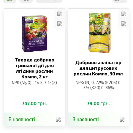
Тверде добриво
Добриво аплікатор
тривалої дії для
для цитрусових
ягідних рослин
рослин Компо,
30 мл
Компо,
2 кг
NPK (MgO) - 14.5-7-15(2)
NPK: (N) 0, 72% (P2O5) 0,
3% (K2O) 0, 86%
грн.
грн.
747.00
79.00
В наявності
В наявності