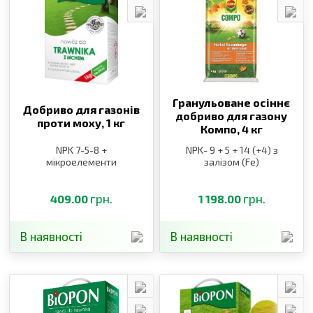
Гранульоване осіннє
Добриво для газонів
добриво для газону
проти моху,
1 кг
Компо,
4 кг
NPK 7-5-8 +
NPK- 9 + 5 + 14 (+4) з
мікроелементи
залізом (Fe)
грн.
грн.
409.00
1 198.00
В наявності
В наявності