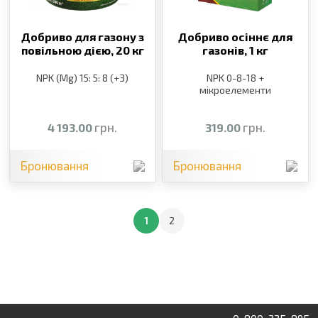
Добриво для газону з
Добриво осіннє для
повільною дією,
20 кг
газонів,
1 кг
NPK (Mg) 15: 5: 8 (+3)
NPK 0-8-18 +
мікроелементи
грн.
грн.
4 193.00
319.00
Бронювання
Бронювання
1
2