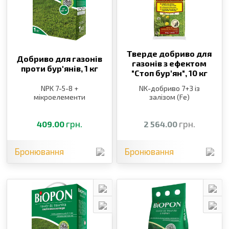
Тверде добриво для
Добриво для газонів
газонів з ефектом
проти бур′янів,
1 кг
″Стоп бур′ян″,
10 кг
NPK 7-5-8 +
NK-добриво 7+3 із
мікроелементи
залізом (Fe)
грн.
грн.
409.00
2 564.00
Бронювання
Бронювання