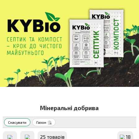
Мінеральні добрива
Скасувати
Газон
25 товарiв
18