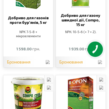
Добриво для газону
Добриво для газонів
швидкої дії, Compo,
проти бур′янів,
5 кг
15 кг
NPK 7-5-8 +
NPK: 10-5-6 (+ 7 + 2).
мікроелементи
грн.
грн.
1 598.00
1 939.00
Бронювання
Бронювання